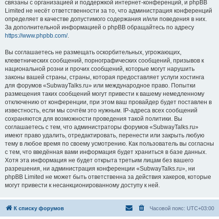
связаны с организацией и поддержкой интернет-конференций, и phpBB
Limited не несёт ответственности за то, что администрация конференций
определяет в качестве допустимого содержания и/или поведения в них.
За дополнительной информацией о phpBB обращайтесь по адресу
https://www.phpbb.com/
.
Вы соглашаетесь не размещать оскорбительных, угрожающих,
клеветнических сообщений, порнографических сообщений, призывов к
национальной розни и прочих сообщений, которые могут нарушить
законы вашей страны, страны, которая предоставляет услуги хостинга
для форумов «SubwayTalks.ru» или международное право. Попытки
размещения таких сообщений могут привести к вашему немедленному
отключению от конференции, при этом ваш провайдер будет поставлен в
известность, если мы сочтём это нужным. IP-адреса всех сообщений
сохраняются для возможности проведения такой политики. Вы
соглашаетесь с тем, что администраторы форумов «SubwayTalks.ru»
имеют право удалить, отредактировать, перенести или закрыть любую
тему в любое время по своему усмотрению. Как пользователь вы согласны
с тем, что введённая вами информация будет храниться в базе данных.
Хотя эта информация не будет открыта третьим лицам без вашего
разрешения, ни администрация конференции «SubwayTalks.ru», ни
phpBB Limited не может быть ответственна за действия хакеров, которые
могут привести к несанкционированному доступу к ней.
К списку форумов
Часовой пояс:
UTC+03:00