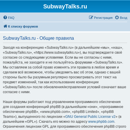
SubwayTalks.ru
FAQ
Регистрация
Вход
К списку форумов
SubwayTalks.ru - Общие правила
Заходя на конференцию «SubwayTalks.ru» (в дальнейшем «мы», «наш»,
«SubwayTalks.ru», «https://www.subwaytalks.ru»), вы подтверждаете своё
согласие со следующими условиями. Если вы не согласны с ними,
пожалуйста, не заходите и не пользуйтесь форумами «SubwayTalks.ru».
Мы оставляем за собой право изменять эти правила в любое время и
сделаем всё возможное, чтобы уведомить вас об этом, однако с вашей
стороны было бы разумным регулярно просматривать этот текст на
предмет изменений, так как использование конференции
«SubwayTalks.ru» после обновления/исправления условий означает ваше
согласие с ними.
Наши форумы работают под управлением программного обеспечения
для создания конференций phpBB (в дальнейшем «они», «программное
обеспечение phpBB», «www.phpbb.com», «phpBB Limited», «phpBB
Teams»), выпущенного по лицензии «
GNU General Public License v2
» (в
дальнейшем «GPL»). Скачать его можно по адресу
www.phpbb.com
.
Ограничения лицензии GPL для программного обеспечения phpBB строго