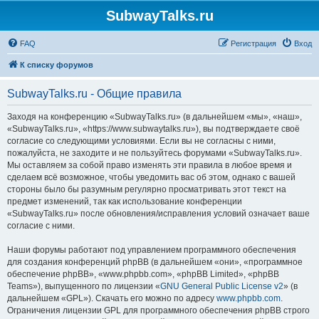
SubwayTalks.ru
FAQ
Регистрация
Вход
К списку форумов
SubwayTalks.ru - Общие правила
Заходя на конференцию «SubwayTalks.ru» (в дальнейшем «мы», «наш»,
«SubwayTalks.ru», «https://www.subwaytalks.ru»), вы подтверждаете своё
согласие со следующими условиями. Если вы не согласны с ними,
пожалуйста, не заходите и не пользуйтесь форумами «SubwayTalks.ru».
Мы оставляем за собой право изменять эти правила в любое время и
сделаем всё возможное, чтобы уведомить вас об этом, однако с вашей
стороны было бы разумным регулярно просматривать этот текст на
предмет изменений, так как использование конференции
«SubwayTalks.ru» после обновления/исправления условий означает ваше
согласие с ними.
Наши форумы работают под управлением программного обеспечения
для создания конференций phpBB (в дальнейшем «они», «программное
обеспечение phpBB», «www.phpbb.com», «phpBB Limited», «phpBB
Teams»), выпущенного по лицензии «
GNU General Public License v2
» (в
дальнейшем «GPL»). Скачать его можно по адресу
www.phpbb.com
.
Ограничения лицензии GPL для программного обеспечения phpBB строго