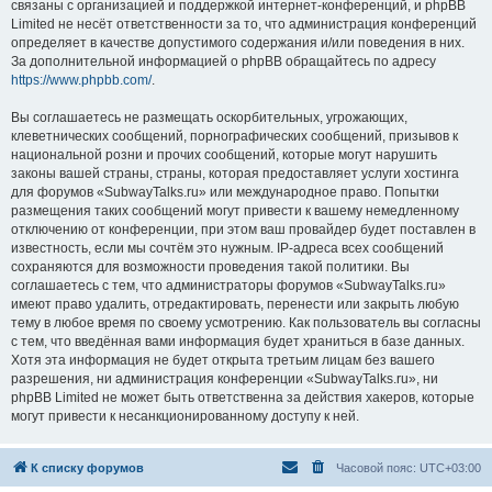
связаны с организацией и поддержкой интернет-конференций, и phpBB
Limited не несёт ответственности за то, что администрация конференций
определяет в качестве допустимого содержания и/или поведения в них.
За дополнительной информацией о phpBB обращайтесь по адресу
https://www.phpbb.com/
.
Вы соглашаетесь не размещать оскорбительных, угрожающих,
клеветнических сообщений, порнографических сообщений, призывов к
национальной розни и прочих сообщений, которые могут нарушить
законы вашей страны, страны, которая предоставляет услуги хостинга
для форумов «SubwayTalks.ru» или международное право. Попытки
размещения таких сообщений могут привести к вашему немедленному
отключению от конференции, при этом ваш провайдер будет поставлен в
известность, если мы сочтём это нужным. IP-адреса всех сообщений
сохраняются для возможности проведения такой политики. Вы
соглашаетесь с тем, что администраторы форумов «SubwayTalks.ru»
имеют право удалить, отредактировать, перенести или закрыть любую
тему в любое время по своему усмотрению. Как пользователь вы согласны
с тем, что введённая вами информация будет храниться в базе данных.
Хотя эта информация не будет открыта третьим лицам без вашего
разрешения, ни администрация конференции «SubwayTalks.ru», ни
phpBB Limited не может быть ответственна за действия хакеров, которые
могут привести к несанкционированному доступу к ней.
К списку форумов
Часовой пояс:
UTC+03:00