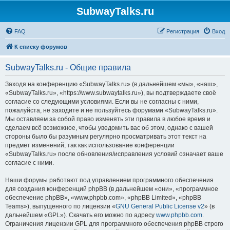
SubwayTalks.ru
FAQ
Регистрация
Вход
К списку форумов
SubwayTalks.ru - Общие правила
Заходя на конференцию «SubwayTalks.ru» (в дальнейшем «мы», «наш»,
«SubwayTalks.ru», «https://www.subwaytalks.ru»), вы подтверждаете своё
согласие со следующими условиями. Если вы не согласны с ними,
пожалуйста, не заходите и не пользуйтесь форумами «SubwayTalks.ru».
Мы оставляем за собой право изменять эти правила в любое время и
сделаем всё возможное, чтобы уведомить вас об этом, однако с вашей
стороны было бы разумным регулярно просматривать этот текст на
предмет изменений, так как использование конференции
«SubwayTalks.ru» после обновления/исправления условий означает ваше
согласие с ними.
Наши форумы работают под управлением программного обеспечения
для создания конференций phpBB (в дальнейшем «они», «программное
обеспечение phpBB», «www.phpbb.com», «phpBB Limited», «phpBB
Teams»), выпущенного по лицензии «
GNU General Public License v2
» (в
дальнейшем «GPL»). Скачать его можно по адресу
www.phpbb.com
.
Ограничения лицензии GPL для программного обеспечения phpBB строго