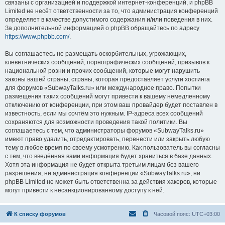
связаны с организацией и поддержкой интернет-конференций, и phpBB
Limited не несёт ответственности за то, что администрация конференций
определяет в качестве допустимого содержания и/или поведения в них.
За дополнительной информацией о phpBB обращайтесь по адресу
https://www.phpbb.com/
.
Вы соглашаетесь не размещать оскорбительных, угрожающих,
клеветнических сообщений, порнографических сообщений, призывов к
национальной розни и прочих сообщений, которые могут нарушить
законы вашей страны, страны, которая предоставляет услуги хостинга
для форумов «SubwayTalks.ru» или международное право. Попытки
размещения таких сообщений могут привести к вашему немедленному
отключению от конференции, при этом ваш провайдер будет поставлен в
известность, если мы сочтём это нужным. IP-адреса всех сообщений
сохраняются для возможности проведения такой политики. Вы
соглашаетесь с тем, что администраторы форумов «SubwayTalks.ru»
имеют право удалить, отредактировать, перенести или закрыть любую
тему в любое время по своему усмотрению. Как пользователь вы согласны
с тем, что введённая вами информация будет храниться в базе данных.
Хотя эта информация не будет открыта третьим лицам без вашего
разрешения, ни администрация конференции «SubwayTalks.ru», ни
phpBB Limited не может быть ответственна за действия хакеров, которые
могут привести к несанкционированному доступу к ней.
К списку форумов
Часовой пояс:
UTC+03:00