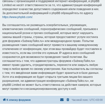
связаны с организацией и поддержкой интернет-конференций, и phpBB
Limited не несёт ответственности за то, что администрация конференций
определяет в качестве допустимого содержания и/или поведения в них.
За дополнительной информацией о phpBB обращайтесь по адресу
https://www.phpbb.com/
.
Вы соглашаетесь не размещать оскорбительных, угрожающих,
клеветнических сообщений, порнографических сообщений, призывов к
национальной розни и прочих сообщений, которые могут нарушить
законы вашей страны, страны, которая предоставляет услуги хостинга
для форумов «SubwayTalks.ru» или международное право. Попытки
размещения таких сообщений могут привести к вашему немедленному
отключению от конференции, при этом ваш провайдер будет поставлен в
известность, если мы сочтём это нужным. IP-адреса всех сообщений
сохраняются для возможности проведения такой политики. Вы
соглашаетесь с тем, что администраторы форумов «SubwayTalks.ru»
имеют право удалить, отредактировать, перенести или закрыть любую
тему в любое время по своему усмотрению. Как пользователь вы согласны
с тем, что введённая вами информация будет храниться в базе данных.
Хотя эта информация не будет открыта третьим лицам без вашего
разрешения, ни администрация конференции «SubwayTalks.ru», ни
phpBB Limited не может быть ответственна за действия хакеров, которые
могут привести к несанкционированному доступу к ней.
К списку форумов
Часовой пояс:
UTC+03:00