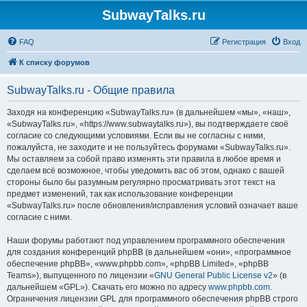
SubwayTalks.ru
FAQ
Регистрация
Вход
К списку форумов
SubwayTalks.ru - Общие правила
Заходя на конференцию «SubwayTalks.ru» (в дальнейшем «мы», «наш»,
«SubwayTalks.ru», «https://www.subwaytalks.ru»), вы подтверждаете своё
согласие со следующими условиями. Если вы не согласны с ними,
пожалуйста, не заходите и не пользуйтесь форумами «SubwayTalks.ru».
Мы оставляем за собой право изменять эти правила в любое время и
сделаем всё возможное, чтобы уведомить вас об этом, однако с вашей
стороны было бы разумным регулярно просматривать этот текст на
предмет изменений, так как использование конференции
«SubwayTalks.ru» после обновления/исправления условий означает ваше
согласие с ними.
Наши форумы работают под управлением программного обеспечения
для создания конференций phpBB (в дальнейшем «они», «программное
обеспечение phpBB», «www.phpbb.com», «phpBB Limited», «phpBB
Teams»), выпущенного по лицензии «
GNU General Public License v2
» (в
дальнейшем «GPL»). Скачать его можно по адресу
www.phpbb.com
.
Ограничения лицензии GPL для программного обеспечения phpBB строго