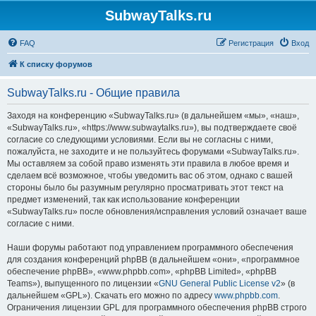
SubwayTalks.ru
FAQ
Регистрация
Вход
К списку форумов
SubwayTalks.ru - Общие правила
Заходя на конференцию «SubwayTalks.ru» (в дальнейшем «мы», «наш»,
«SubwayTalks.ru», «https://www.subwaytalks.ru»), вы подтверждаете своё
согласие со следующими условиями. Если вы не согласны с ними,
пожалуйста, не заходите и не пользуйтесь форумами «SubwayTalks.ru».
Мы оставляем за собой право изменять эти правила в любое время и
сделаем всё возможное, чтобы уведомить вас об этом, однако с вашей
стороны было бы разумным регулярно просматривать этот текст на
предмет изменений, так как использование конференции
«SubwayTalks.ru» после обновления/исправления условий означает ваше
согласие с ними.
Наши форумы работают под управлением программного обеспечения
для создания конференций phpBB (в дальнейшем «они», «программное
обеспечение phpBB», «www.phpbb.com», «phpBB Limited», «phpBB
Teams»), выпущенного по лицензии «
GNU General Public License v2
» (в
дальнейшем «GPL»). Скачать его можно по адресу
www.phpbb.com
.
Ограничения лицензии GPL для программного обеспечения phpBB строго