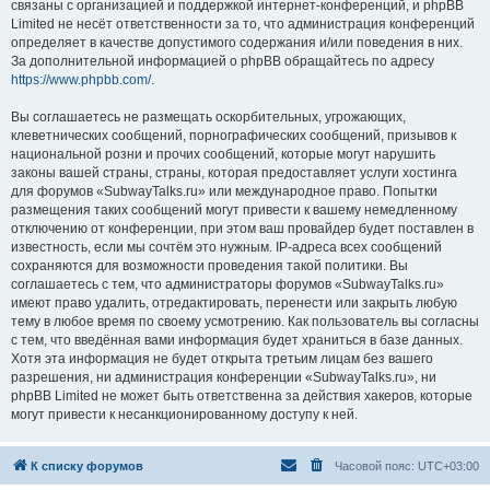
связаны с организацией и поддержкой интернет-конференций, и phpBB
Limited не несёт ответственности за то, что администрация конференций
определяет в качестве допустимого содержания и/или поведения в них.
За дополнительной информацией о phpBB обращайтесь по адресу
https://www.phpbb.com/
.
Вы соглашаетесь не размещать оскорбительных, угрожающих,
клеветнических сообщений, порнографических сообщений, призывов к
национальной розни и прочих сообщений, которые могут нарушить
законы вашей страны, страны, которая предоставляет услуги хостинга
для форумов «SubwayTalks.ru» или международное право. Попытки
размещения таких сообщений могут привести к вашему немедленному
отключению от конференции, при этом ваш провайдер будет поставлен в
известность, если мы сочтём это нужным. IP-адреса всех сообщений
сохраняются для возможности проведения такой политики. Вы
соглашаетесь с тем, что администраторы форумов «SubwayTalks.ru»
имеют право удалить, отредактировать, перенести или закрыть любую
тему в любое время по своему усмотрению. Как пользователь вы согласны
с тем, что введённая вами информация будет храниться в базе данных.
Хотя эта информация не будет открыта третьим лицам без вашего
разрешения, ни администрация конференции «SubwayTalks.ru», ни
phpBB Limited не может быть ответственна за действия хакеров, которые
могут привести к несанкционированному доступу к ней.
К списку форумов
Часовой пояс:
UTC+03:00