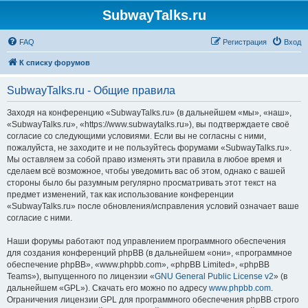
SubwayTalks.ru
FAQ
Регистрация
Вход
К списку форумов
SubwayTalks.ru - Общие правила
Заходя на конференцию «SubwayTalks.ru» (в дальнейшем «мы», «наш»,
«SubwayTalks.ru», «https://www.subwaytalks.ru»), вы подтверждаете своё
согласие со следующими условиями. Если вы не согласны с ними,
пожалуйста, не заходите и не пользуйтесь форумами «SubwayTalks.ru».
Мы оставляем за собой право изменять эти правила в любое время и
сделаем всё возможное, чтобы уведомить вас об этом, однако с вашей
стороны было бы разумным регулярно просматривать этот текст на
предмет изменений, так как использование конференции
«SubwayTalks.ru» после обновления/исправления условий означает ваше
согласие с ними.
Наши форумы работают под управлением программного обеспечения
для создания конференций phpBB (в дальнейшем «они», «программное
обеспечение phpBB», «www.phpbb.com», «phpBB Limited», «phpBB
Teams»), выпущенного по лицензии «
GNU General Public License v2
» (в
дальнейшем «GPL»). Скачать его можно по адресу
www.phpbb.com
.
Ограничения лицензии GPL для программного обеспечения phpBB строго