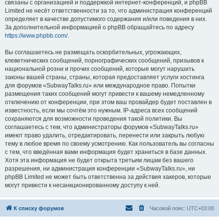
связаны с организацией и поддержкой интернет-конференций, и phpBB
Limited не несёт ответственности за то, что администрация конференций
определяет в качестве допустимого содержания и/или поведения в них.
За дополнительной информацией о phpBB обращайтесь по адресу
https://www.phpbb.com/
.
Вы соглашаетесь не размещать оскорбительных, угрожающих,
клеветнических сообщений, порнографических сообщений, призывов к
национальной розни и прочих сообщений, которые могут нарушить
законы вашей страны, страны, которая предоставляет услуги хостинга
для форумов «SubwayTalks.ru» или международное право. Попытки
размещения таких сообщений могут привести к вашему немедленному
отключению от конференции, при этом ваш провайдер будет поставлен в
известность, если мы сочтём это нужным. IP-адреса всех сообщений
сохраняются для возможности проведения такой политики. Вы
соглашаетесь с тем, что администраторы форумов «SubwayTalks.ru»
имеют право удалить, отредактировать, перенести или закрыть любую
тему в любое время по своему усмотрению. Как пользователь вы согласны
с тем, что введённая вами информация будет храниться в базе данных.
Хотя эта информация не будет открыта третьим лицам без вашего
разрешения, ни администрация конференции «SubwayTalks.ru», ни
phpBB Limited не может быть ответственна за действия хакеров, которые
могут привести к несанкционированному доступу к ней.
К списку форумов
Часовой пояс:
UTC+03:00