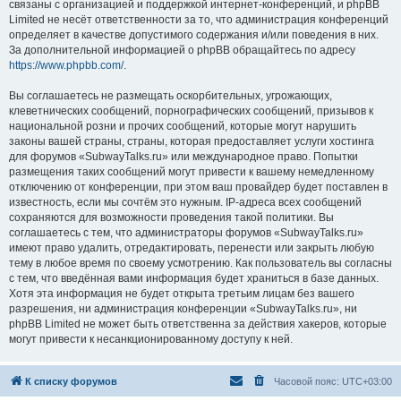
связаны с организацией и поддержкой интернет-конференций, и phpBB
Limited не несёт ответственности за то, что администрация конференций
определяет в качестве допустимого содержания и/или поведения в них.
За дополнительной информацией о phpBB обращайтесь по адресу
https://www.phpbb.com/
.
Вы соглашаетесь не размещать оскорбительных, угрожающих,
клеветнических сообщений, порнографических сообщений, призывов к
национальной розни и прочих сообщений, которые могут нарушить
законы вашей страны, страны, которая предоставляет услуги хостинга
для форумов «SubwayTalks.ru» или международное право. Попытки
размещения таких сообщений могут привести к вашему немедленному
отключению от конференции, при этом ваш провайдер будет поставлен в
известность, если мы сочтём это нужным. IP-адреса всех сообщений
сохраняются для возможности проведения такой политики. Вы
соглашаетесь с тем, что администраторы форумов «SubwayTalks.ru»
имеют право удалить, отредактировать, перенести или закрыть любую
тему в любое время по своему усмотрению. Как пользователь вы согласны
с тем, что введённая вами информация будет храниться в базе данных.
Хотя эта информация не будет открыта третьим лицам без вашего
разрешения, ни администрация конференции «SubwayTalks.ru», ни
phpBB Limited не может быть ответственна за действия хакеров, которые
могут привести к несанкционированному доступу к ней.
К списку форумов
Часовой пояс:
UTC+03:00