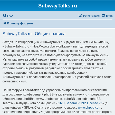
SubwayTalks.ru
FAQ
Регистрация
Вход
К списку форумов
SubwayTalks.ru - Общие правила
Заходя на конференцию «SubwayTalks.ru» (в дальнейшем «мы», «наш»,
«SubwayTalks.ru», «https://www.subwaytalks.ru»), вы подтверждаете своё
согласие со следующими условиями. Если вы не согласны с ними,
пожалуйста, не заходите и не пользуйтесь форумами «SubwayTalks.ru».
Мы оставляем за собой право изменять эти правила в любое время и
сделаем всё возможное, чтобы уведомить вас об этом, однако с вашей
стороны было бы разумным регулярно просматривать этот текст на
предмет изменений, так как использование конференции
«SubwayTalks.ru» после обновления/исправления условий означает ваше
согласие с ними.
Наши форумы работают под управлением программного обеспечения
для создания конференций phpBB (в дальнейшем «они», «программное
обеспечение phpBB», «www.phpbb.com», «phpBB Limited», «phpBB
Teams»), выпущенного по лицензии «
GNU General Public License v2
» (в
дальнейшем «GPL»). Скачать его можно по адресу
www.phpbb.com
.
Ограничения лицензии GPL для программного обеспечения phpBB строго