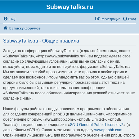
SubwayTalks.ru
FAQ
Регистрация
Вход
К списку форумов
SubwayTalks.ru - Общие правила
Заходя на конференцию «SubwayTalks.ru» (в дальнейшем «мы», «наш»,
«SubwayTalks.ru», «https://www.subwaytalks.ru»), вы подтверждаете своё
согласие со следующими условиями. Если вы не согласны с ними,
пожалуйста, не заходите и не пользуйтесь форумами «SubwayTalks.ru».
Мы оставляем за собой право изменять эти правила в любое время и
сделаем всё возможное, чтобы уведомить вас об этом, однако с вашей
стороны было бы разумным регулярно просматривать этот текст на
предмет изменений, так как использование конференции
«SubwayTalks.ru» после обновления/исправления условий означает ваше
согласие с ними.
Наши форумы работают под управлением программного обеспечения
для создания конференций phpBB (в дальнейшем «они», «программное
обеспечение phpBB», «www.phpbb.com», «phpBB Limited», «phpBB
Teams»), выпущенного по лицензии «
GNU General Public License v2
» (в
дальнейшем «GPL»). Скачать его можно по адресу
www.phpbb.com
.
Ограничения лицензии GPL для программного обеспечения phpBB строго