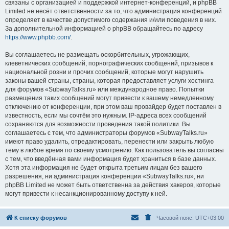
связаны с организацией и поддержкой интернет-конференций, и phpBB
Limited не несёт ответственности за то, что администрация конференций
определяет в качестве допустимого содержания и/или поведения в них.
За дополнительной информацией о phpBB обращайтесь по адресу
https://www.phpbb.com/
.
Вы соглашаетесь не размещать оскорбительных, угрожающих,
клеветнических сообщений, порнографических сообщений, призывов к
национальной розни и прочих сообщений, которые могут нарушить
законы вашей страны, страны, которая предоставляет услуги хостинга
для форумов «SubwayTalks.ru» или международное право. Попытки
размещения таких сообщений могут привести к вашему немедленному
отключению от конференции, при этом ваш провайдер будет поставлен в
известность, если мы сочтём это нужным. IP-адреса всех сообщений
сохраняются для возможности проведения такой политики. Вы
соглашаетесь с тем, что администраторы форумов «SubwayTalks.ru»
имеют право удалить, отредактировать, перенести или закрыть любую
тему в любое время по своему усмотрению. Как пользователь вы согласны
с тем, что введённая вами информация будет храниться в базе данных.
Хотя эта информация не будет открыта третьим лицам без вашего
разрешения, ни администрация конференции «SubwayTalks.ru», ни
phpBB Limited не может быть ответственна за действия хакеров, которые
могут привести к несанкционированному доступу к ней.
К списку форумов
Часовой пояс:
UTC+03:00