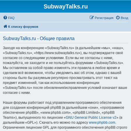
SubwayTalks.ru
FAQ
Регистрация
Вход
К списку форумов
SubwayTalks.ru - Общие правила
Заходя на конференцию «SubwayTalks.ru» (в дальнейшем «мы», «наш»,
«SubwayTalks.ru», «https://www.subwaytalks.ru»), вы подтверждаете своё
согласие со следующими условиями. Если вы не согласны с ними,
пожалуйста, не заходите и не пользуйтесь форумами «SubwayTalks.ru».
Мы оставляем за собой право изменять эти правила в любое время и
сделаем всё возможное, чтобы уведомить вас об этом, однако с вашей
стороны было бы разумным регулярно просматривать этот текст на
предмет изменений, так как использование конференции
«SubwayTalks.ru» после обновления/исправления условий означает ваше
согласие с ними.
Наши форумы работают под управлением программного обеспечения
для создания конференций phpBB (в дальнейшем «они», «программное
обеспечение phpBB», «www.phpbb.com», «phpBB Limited», «phpBB
Teams»), выпущенного по лицензии «
GNU General Public License v2
» (в
дальнейшем «GPL»). Скачать его можно по адресу
www.phpbb.com
.
Ограничения лицензии GPL для программного обеспечения phpBB строго