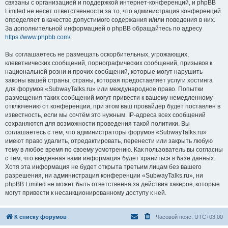
связаны с организацией и поддержкой интернет-конференций, и phpBB
Limited не несёт ответственности за то, что администрация конференций
определяет в качестве допустимого содержания и/или поведения в них.
За дополнительной информацией о phpBB обращайтесь по адресу
https://www.phpbb.com/
.
Вы соглашаетесь не размещать оскорбительных, угрожающих,
клеветнических сообщений, порнографических сообщений, призывов к
национальной розни и прочих сообщений, которые могут нарушить
законы вашей страны, страны, которая предоставляет услуги хостинга
для форумов «SubwayTalks.ru» или международное право. Попытки
размещения таких сообщений могут привести к вашему немедленному
отключению от конференции, при этом ваш провайдер будет поставлен в
известность, если мы сочтём это нужным. IP-адреса всех сообщений
сохраняются для возможности проведения такой политики. Вы
соглашаетесь с тем, что администраторы форумов «SubwayTalks.ru»
имеют право удалить, отредактировать, перенести или закрыть любую
тему в любое время по своему усмотрению. Как пользователь вы согласны
с тем, что введённая вами информация будет храниться в базе данных.
Хотя эта информация не будет открыта третьим лицам без вашего
разрешения, ни администрация конференции «SubwayTalks.ru», ни
phpBB Limited не может быть ответственна за действия хакеров, которые
могут привести к несанкционированному доступу к ней.
К списку форумов
Часовой пояс:
UTC+03:00