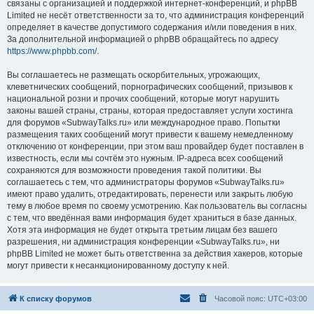
связаны с организацией и поддержкой интернет-конференций, и phpBB
Limited не несёт ответственности за то, что администрация конференций
определяет в качестве допустимого содержания и/или поведения в них.
За дополнительной информацией о phpBB обращайтесь по адресу
https://www.phpbb.com/
.
Вы соглашаетесь не размещать оскорбительных, угрожающих,
клеветнических сообщений, порнографических сообщений, призывов к
национальной розни и прочих сообщений, которые могут нарушить
законы вашей страны, страны, которая предоставляет услуги хостинга
для форумов «SubwayTalks.ru» или международное право. Попытки
размещения таких сообщений могут привести к вашему немедленному
отключению от конференции, при этом ваш провайдер будет поставлен в
известность, если мы сочтём это нужным. IP-адреса всех сообщений
сохраняются для возможности проведения такой политики. Вы
соглашаетесь с тем, что администраторы форумов «SubwayTalks.ru»
имеют право удалить, отредактировать, перенести или закрыть любую
тему в любое время по своему усмотрению. Как пользователь вы согласны
с тем, что введённая вами информация будет храниться в базе данных.
Хотя эта информация не будет открыта третьим лицам без вашего
разрешения, ни администрация конференции «SubwayTalks.ru», ни
phpBB Limited не может быть ответственна за действия хакеров, которые
могут привести к несанкционированному доступу к ней.
К списку форумов
Часовой пояс:
UTC+03:00