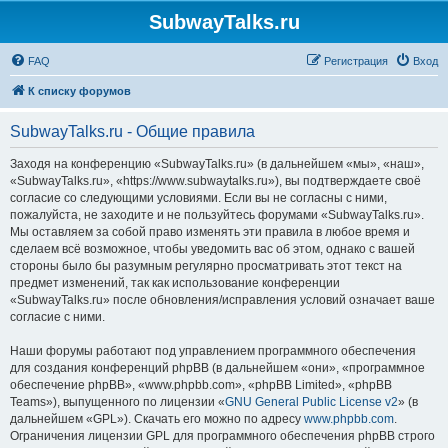
SubwayTalks.ru
FAQ
Регистрация
Вход
К списку форумов
SubwayTalks.ru - Общие правила
Заходя на конференцию «SubwayTalks.ru» (в дальнейшем «мы», «наш»,
«SubwayTalks.ru», «https://www.subwaytalks.ru»), вы подтверждаете своё
согласие со следующими условиями. Если вы не согласны с ними,
пожалуйста, не заходите и не пользуйтесь форумами «SubwayTalks.ru».
Мы оставляем за собой право изменять эти правила в любое время и
сделаем всё возможное, чтобы уведомить вас об этом, однако с вашей
стороны было бы разумным регулярно просматривать этот текст на
предмет изменений, так как использование конференции
«SubwayTalks.ru» после обновления/исправления условий означает ваше
согласие с ними.
Наши форумы работают под управлением программного обеспечения
для создания конференций phpBB (в дальнейшем «они», «программное
обеспечение phpBB», «www.phpbb.com», «phpBB Limited», «phpBB
Teams»), выпущенного по лицензии «
GNU General Public License v2
» (в
дальнейшем «GPL»). Скачать его можно по адресу
www.phpbb.com
.
Ограничения лицензии GPL для программного обеспечения phpBB строго