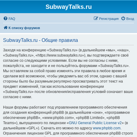
SubwayTalks.ru
FAQ
Регистрация
Вход
К списку форумов
SubwayTalks.ru - Общие правила
Заходя на конференцию «SubwayTalks.ru» (в дальнейшем «мы», «наш»,
«SubwayTalks.ru», «https://www.subwaytalks.ru»), вы подтверждаете своё
согласие со следующими условиями. Если вы не согласны с ними,
пожалуйста, не заходите и не пользуйтесь форумами «SubwayTalks.ru».
Мы оставляем за собой право изменять эти правила в любое время и
сделаем всё возможное, чтобы уведомить вас об этом, однако с вашей
стороны было бы разумным регулярно просматривать этот текст на
предмет изменений, так как использование конференции
«SubwayTalks.ru» после обновления/исправления условий означает ваше
согласие с ними.
Наши форумы работают под управлением программного обеспечения
для создания конференций phpBB (в дальнейшем «они», «программное
обеспечение phpBB», «www.phpbb.com», «phpBB Limited», «phpBB
Teams»), выпущенного по лицензии «
GNU General Public License v2
» (в
дальнейшем «GPL»). Скачать его можно по адресу
www.phpbb.com
.
Ограничения лицензии GPL для программного обеспечения phpBB строго