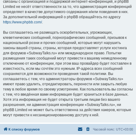
связаны с организацией и поддержкой интернет-конференций, и phpBB
Limited не несёт ответственности за то, что администрация конференций
определяет в качестве допустимого содержания и/или поведения в них.
За дополнительной информацией о phpBB обращайтесь по адресу
https://www.phpbb.com/
.
Вы соглашаетесь не размещать оскорбительных, угрожающих,
клеветнических сообщений, порнографических сообщений, призывов к
национальной розни и прочих сообщений, которые могут нарушить
законы вашей страны, страны, которая предоставляет услуги хостинга
для форумов «SubwayTalks.ru» или международное право. Попытки
размещения таких сообщений могут привести к вашему немедленному
отключению от конференции, при этом ваш провайдер будет поставлен в
известность, если мы сочтём это нужным. IP-адреса всех сообщений
сохраняются для возможности проведения такой политики. Вы
соглашаетесь с тем, что администраторы форумов «SubwayTalks.ru»
имеют право удалить, отредактировать, перенести или закрыть любую
тему в любое время по своему усмотрению. Как пользователь вы согласны
с тем, что введённая вами информация будет храниться в базе данных.
Хотя эта информация не будет открыта третьим лицам без вашего
разрешения, ни администрация конференции «SubwayTalks.ru», ни
phpBB Limited не может быть ответственна за действия хакеров, которые
могут привести к несанкционированному доступу к ней.
К списку форумов
Часовой пояс:
UTC+03:00