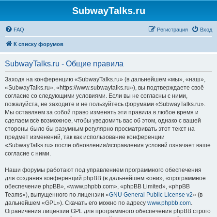
SubwayTalks.ru
FAQ
Регистрация
Вход
К списку форумов
SubwayTalks.ru - Общие правила
Заходя на конференцию «SubwayTalks.ru» (в дальнейшем «мы», «наш»,
«SubwayTalks.ru», «https://www.subwaytalks.ru»), вы подтверждаете своё
согласие со следующими условиями. Если вы не согласны с ними,
пожалуйста, не заходите и не пользуйтесь форумами «SubwayTalks.ru».
Мы оставляем за собой право изменять эти правила в любое время и
сделаем всё возможное, чтобы уведомить вас об этом, однако с вашей
стороны было бы разумным регулярно просматривать этот текст на
предмет изменений, так как использование конференции
«SubwayTalks.ru» после обновления/исправления условий означает ваше
согласие с ними.
Наши форумы работают под управлением программного обеспечения
для создания конференций phpBB (в дальнейшем «они», «программное
обеспечение phpBB», «www.phpbb.com», «phpBB Limited», «phpBB
Teams»), выпущенного по лицензии «
GNU General Public License v2
» (в
дальнейшем «GPL»). Скачать его можно по адресу
www.phpbb.com
.
Ограничения лицензии GPL для программного обеспечения phpBB строго