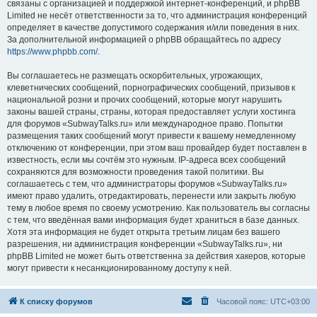
связаны с организацией и поддержкой интернет-конференций, и phpBB
Limited не несёт ответственности за то, что администрация конференций
определяет в качестве допустимого содержания и/или поведения в них.
За дополнительной информацией о phpBB обращайтесь по адресу
https://www.phpbb.com/
.
Вы соглашаетесь не размещать оскорбительных, угрожающих,
клеветнических сообщений, порнографических сообщений, призывов к
национальной розни и прочих сообщений, которые могут нарушить
законы вашей страны, страны, которая предоставляет услуги хостинга
для форумов «SubwayTalks.ru» или международное право. Попытки
размещения таких сообщений могут привести к вашему немедленному
отключению от конференции, при этом ваш провайдер будет поставлен в
известность, если мы сочтём это нужным. IP-адреса всех сообщений
сохраняются для возможности проведения такой политики. Вы
соглашаетесь с тем, что администраторы форумов «SubwayTalks.ru»
имеют право удалить, отредактировать, перенести или закрыть любую
тему в любое время по своему усмотрению. Как пользователь вы согласны
с тем, что введённая вами информация будет храниться в базе данных.
Хотя эта информация не будет открыта третьим лицам без вашего
разрешения, ни администрация конференции «SubwayTalks.ru», ни
phpBB Limited не может быть ответственна за действия хакеров, которые
могут привести к несанкционированному доступу к ней.
К списку форумов
Часовой пояс:
UTC+03:00