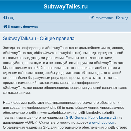
SubwayTalks.ru
FAQ
Регистрация
Вход
К списку форумов
SubwayTalks.ru - Общие правила
Заходя на конференцию «SubwayTalks.ru» (в дальнейшем «мы», «наш»,
«SubwayTalks.ru», «https://www.subwaytalks.ru»), вы подтверждаете своё
согласие со следующими условиями. Если вы не согласны с ними,
пожалуйста, не заходите и не пользуйтесь форумами «SubwayTalks.ru».
Мы оставляем за собой право изменять эти правила в любое время и
сделаем всё возможное, чтобы уведомить вас об этом, однако с вашей
стороны было бы разумным регулярно просматривать этот текст на
предмет изменений, так как использование конференции
«SubwayTalks.ru» после обновления/исправления условий означает ваше
согласие с ними.
Наши форумы работают под управлением программного обеспечения
для создания конференций phpBB (в дальнейшем «они», «программное
обеспечение phpBB», «www.phpbb.com», «phpBB Limited», «phpBB
Teams»), выпущенного по лицензии «
GNU General Public License v2
» (в
дальнейшем «GPL»). Скачать его можно по адресу
www.phpbb.com
.
Ограничения лицензии GPL для программного обеспечения phpBB строго