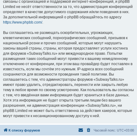
связаны с организацией и поддержкой интернет-конференций, и phpBB
Limited не несёт ответственности за то, что администрация конференций
определяет в качестве допустимого содержания и/или поведения в них.
За дополнительной информацией о phpBB обращайтесь по адресу
https://www.phpbb.com/
.
Вы соглашаетесь не размещать оскорбительных, угрожающих,
клеветнических сообщений, порнографических сообщений, призывов к
национальной розни и прочих сообщений, которые могут нарушить
законы вашей страны, страны, которая предоставляет услуги хостинга
для форумов «SubwayTalks.ru» или международное право. Попытки
размещения таких сообщений могут привести к вашему немедленному
отключению от конференции, при этом ваш провайдер будет поставлен в
известность, если мы сочтём это нужным. IP-адреса всех сообщений
сохраняются для возможности проведения такой политики. Вы
соглашаетесь с тем, что администраторы форумов «SubwayTalks.ru»
имеют право удалить, отредактировать, перенести или закрыть любую
тему в любое время по своему усмотрению. Как пользователь вы согласны
с тем, что введённая вами информация будет храниться в базе данных.
Хотя эта информация не будет открыта третьим лицам без вашего
разрешения, ни администрация конференции «SubwayTalks.ru», ни
phpBB Limited не может быть ответственна за действия хакеров, которые
могут привести к несанкционированному доступу к ней.
К списку форумов
Часовой пояс:
UTC+03:00