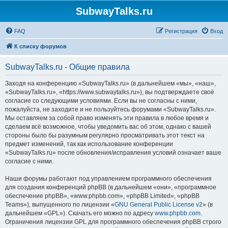
SubwayTalks.ru
FAQ
Регистрация
Вход
К списку форумов
SubwayTalks.ru - Общие правила
Заходя на конференцию «SubwayTalks.ru» (в дальнейшем «мы», «наш»,
«SubwayTalks.ru», «https://www.subwaytalks.ru»), вы подтверждаете своё
согласие со следующими условиями. Если вы не согласны с ними,
пожалуйста, не заходите и не пользуйтесь форумами «SubwayTalks.ru».
Мы оставляем за собой право изменять эти правила в любое время и
сделаем всё возможное, чтобы уведомить вас об этом, однако с вашей
стороны было бы разумным регулярно просматривать этот текст на
предмет изменений, так как использование конференции
«SubwayTalks.ru» после обновления/исправления условий означает ваше
согласие с ними.
Наши форумы работают под управлением программного обеспечения
для создания конференций phpBB (в дальнейшем «они», «программное
обеспечение phpBB», «www.phpbb.com», «phpBB Limited», «phpBB
Teams»), выпущенного по лицензии «
GNU General Public License v2
» (в
дальнейшем «GPL»). Скачать его можно по адресу
www.phpbb.com
.
Ограничения лицензии GPL для программного обеспечения phpBB строго