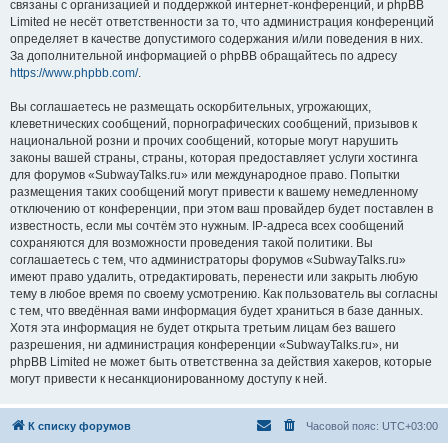
связаны с организацией и поддержкой интернет-конференций, и phpBB
Limited не несёт ответственности за то, что администрация конференций
определяет в качестве допустимого содержания и/или поведения в них.
За дополнительной информацией о phpBB обращайтесь по адресу
https://www.phpbb.com/
.
Вы соглашаетесь не размещать оскорбительных, угрожающих,
клеветнических сообщений, порнографических сообщений, призывов к
национальной розни и прочих сообщений, которые могут нарушить
законы вашей страны, страны, которая предоставляет услуги хостинга
для форумов «SubwayTalks.ru» или международное право. Попытки
размещения таких сообщений могут привести к вашему немедленному
отключению от конференции, при этом ваш провайдер будет поставлен в
известность, если мы сочтём это нужным. IP-адреса всех сообщений
сохраняются для возможности проведения такой политики. Вы
соглашаетесь с тем, что администраторы форумов «SubwayTalks.ru»
имеют право удалить, отредактировать, перенести или закрыть любую
тему в любое время по своему усмотрению. Как пользователь вы согласны
с тем, что введённая вами информация будет храниться в базе данных.
Хотя эта информация не будет открыта третьим лицам без вашего
разрешения, ни администрация конференции «SubwayTalks.ru», ни
phpBB Limited не может быть ответственна за действия хакеров, которые
могут привести к несанкционированному доступу к ней.
К списку форумов
Часовой пояс:
UTC+03:00