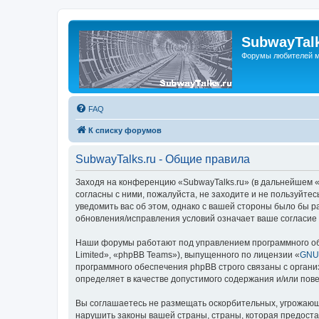
SubwayTalk
Форумы любителей м
FAQ
К списку форумов
SubwayTalks.ru - Общие правила
Заходя на конференцию «SubwayTalks.ru» (в дальнейшем «м
согласны с ними, пожалуйста, не заходите и не пользуйте
уведомить вас об этом, однако с вашей стороны было бы р
обновления/исправления условий означает ваше согласие 
Наши форумы работают под управлением программного об
Limited», «phpBB Teams»), выпущенного по лицензии «
GNU 
программного обеспечения phpBB строго связаны с органи
определяет в качестве допустимого содержания и/или по
Вы соглашаетесь не размещать оскорбительных, угрожающ
нарушить законы вашей страны, страны, которая предоста