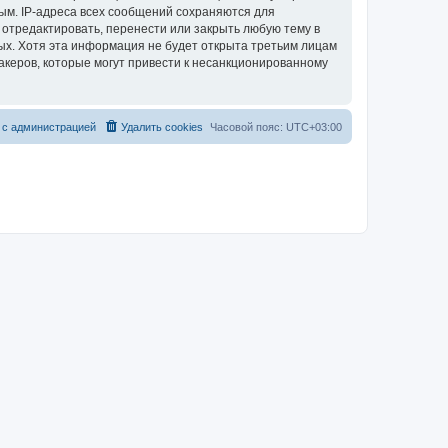
ым. IP-адреса всех сообщений сохраняются для
 отредактировать, перенести или закрыть любую тему в
ных. Хотя эта информация не будет открыта третьим лицам
акеров, которые могут привести к несанкционированному
 с администрацией
Удалить cookies
Часовой пояс:
UTC+03:00