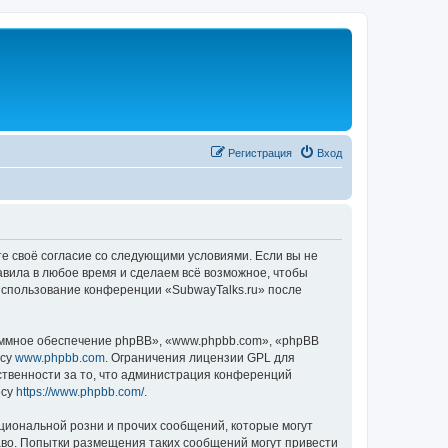
Регистрация
Вход
те своё согласие со следующими условиями. Если вы не
авила в любое время и сделаем всё возможное, чтобы
 использование конференции «SubwayTalks.ru» после
ммное обеспечение phpBB», «www.phpbb.com», «phpBB
есу
www.phpbb.com
. Ограничения лицензии GPL для
ственности за то, что администрация конференций
есу
https://www.phpbb.com/
.
циональной розни и прочих сообщений, которые могут
аво. Попытки размещения таких сообщений могут привести