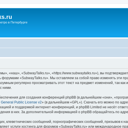
s.ru
етро в Петербурге
ы», «наш», «SubwayTalks.ru», «https://www.subwaytalks.ru»), вы подтверждае
сь форумами «SubwayTalks.ru». Мы оставляем за собой право изменять эти пр
азумным регулярно просматривать этот текст на предмет изменений, так как
с ними.
еспечения для создания конференций phpBB (в дальнейшем «они», «програ
General Public License v2
» (в дальнейшем «GPL»). Скачать его можно по адр
зацией и поддержкой интернет-конференций, и phpBB Limited не несёт ответ
ведения в них. За дополнительной информацией о phpBB обращайтесь по адр
их, клеветнических сообщений, порнографических сообщений, призывов к на
вляет услуги хостинга для форумов «SubwayTalks.ru» или международное пр