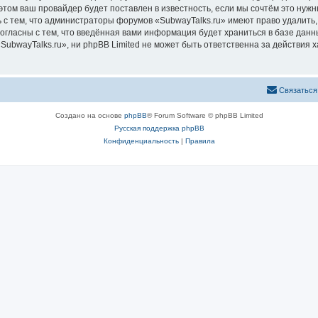
том ваш провайдер будет поставлен в известность, если мы сочтём это нужн
 с тем, что администраторы форумов «SubwayTalks.ru» имеют право удалить,
согласны с тем, что введённая вами информация будет храниться в базе дан
bwayTalks.ru», ни phpBB Limited не может быть ответственна за действия х
Связаться
Создано на основе
phpBB
® Forum Software © phpBB Limited
Русская поддержка phpBB
Конфиденциальность
|
Правила