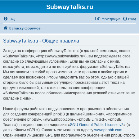
SubwayTalks.ru
FAQ
Регистрация
Вход
К списку форумов
SubwayTalks.ru - Общие правила
Заходя на конференцию «SubwayTalks.ru» (в дальнейшем «мы», «наш»,
«SubwayTalks.ru», «https://www.subwaytalks.ru»), вы подтверждаете своё
согласие со следующими условиями. Если вы не согласны с ними,
пожалуйста, не заходите и не пользуйтесь форумами «SubwayTalks.ru».
Мы оставляем за собой право изменять эти правила в любое время и
сделаем всё возможное, чтобы уведомить вас об этом, однако с вашей
стороны было бы разумным регулярно просматривать этот текст на
предмет изменений, так как использование конференции
«SubwayTalks.ru» после обновления/исправления условий означает ваше
согласие с ними.
Наши форумы работают под управлением программного обеспечения
для создания конференций phpBB (в дальнейшем «они», «программное
обеспечение phpBB», «www.phpbb.com», «phpBB Limited», «phpBB
Teams»), выпущенного по лицензии «
GNU General Public License v2
» (в
дальнейшем «GPL»). Скачать его можно по адресу
www.phpbb.com
.
Ограничения лицензии GPL для программного обеспечения phpBB строго