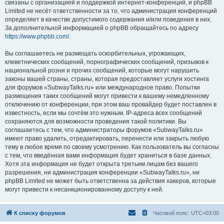
связаны с организацией и поддержкой интернет-конференций, и phpBB
Limited не несёт ответственности за то, что администрация конференций
определяет в качестве допустимого содержания и/или поведения в них.
За дополнительной информацией о phpBB обращайтесь по адресу
https://www.phpbb.com/
.
Вы соглашаетесь не размещать оскорбительных, угрожающих,
клеветнических сообщений, порнографических сообщений, призывов к
национальной розни и прочих сообщений, которые могут нарушить
законы вашей страны, страны, которая предоставляет услуги хостинга
для форумов «SubwayTalks.ru» или международное право. Попытки
размещения таких сообщений могут привести к вашему немедленному
отключению от конференции, при этом ваш провайдер будет поставлен в
известность, если мы сочтём это нужным. IP-адреса всех сообщений
сохраняются для возможности проведения такой политики. Вы
соглашаетесь с тем, что администраторы форумов «SubwayTalks.ru»
имеют право удалить, отредактировать, перенести или закрыть любую
тему в любое время по своему усмотрению. Как пользователь вы согласны
с тем, что введённая вами информация будет храниться в базе данных.
Хотя эта информация не будет открыта третьим лицам без вашего
разрешения, ни администрация конференции «SubwayTalks.ru», ни
phpBB Limited не может быть ответственна за действия хакеров, которые
могут привести к несанкционированному доступу к ней.
К списку форумов
Часовой пояс:
UTC+03:00