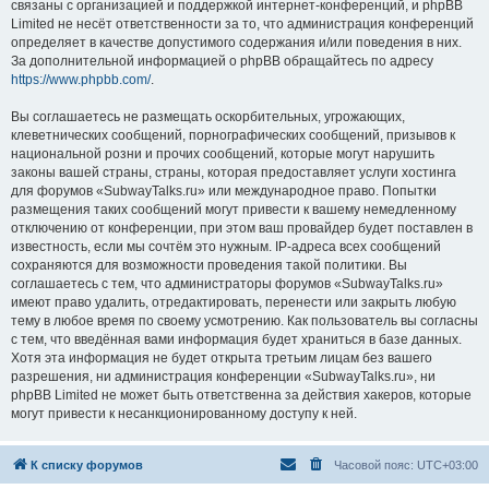
связаны с организацией и поддержкой интернет-конференций, и phpBB
Limited не несёт ответственности за то, что администрация конференций
определяет в качестве допустимого содержания и/или поведения в них.
За дополнительной информацией о phpBB обращайтесь по адресу
https://www.phpbb.com/
.
Вы соглашаетесь не размещать оскорбительных, угрожающих,
клеветнических сообщений, порнографических сообщений, призывов к
национальной розни и прочих сообщений, которые могут нарушить
законы вашей страны, страны, которая предоставляет услуги хостинга
для форумов «SubwayTalks.ru» или международное право. Попытки
размещения таких сообщений могут привести к вашему немедленному
отключению от конференции, при этом ваш провайдер будет поставлен в
известность, если мы сочтём это нужным. IP-адреса всех сообщений
сохраняются для возможности проведения такой политики. Вы
соглашаетесь с тем, что администраторы форумов «SubwayTalks.ru»
имеют право удалить, отредактировать, перенести или закрыть любую
тему в любое время по своему усмотрению. Как пользователь вы согласны
с тем, что введённая вами информация будет храниться в базе данных.
Хотя эта информация не будет открыта третьим лицам без вашего
разрешения, ни администрация конференции «SubwayTalks.ru», ни
phpBB Limited не может быть ответственна за действия хакеров, которые
могут привести к несанкционированному доступу к ней.
К списку форумов
Часовой пояс:
UTC+03:00