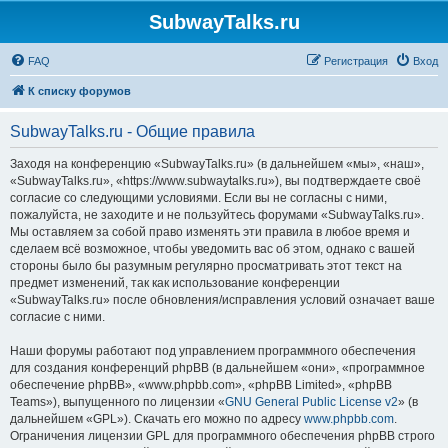
SubwayTalks.ru
FAQ
Регистрация
Вход
К списку форумов
SubwayTalks.ru - Общие правила
Заходя на конференцию «SubwayTalks.ru» (в дальнейшем «мы», «наш»,
«SubwayTalks.ru», «https://www.subwaytalks.ru»), вы подтверждаете своё
согласие со следующими условиями. Если вы не согласны с ними,
пожалуйста, не заходите и не пользуйтесь форумами «SubwayTalks.ru».
Мы оставляем за собой право изменять эти правила в любое время и
сделаем всё возможное, чтобы уведомить вас об этом, однако с вашей
стороны было бы разумным регулярно просматривать этот текст на
предмет изменений, так как использование конференции
«SubwayTalks.ru» после обновления/исправления условий означает ваше
согласие с ними.
Наши форумы работают под управлением программного обеспечения
для создания конференций phpBB (в дальнейшем «они», «программное
обеспечение phpBB», «www.phpbb.com», «phpBB Limited», «phpBB
Teams»), выпущенного по лицензии «
GNU General Public License v2
» (в
дальнейшем «GPL»). Скачать его можно по адресу
www.phpbb.com
.
Ограничения лицензии GPL для программного обеспечения phpBB строго