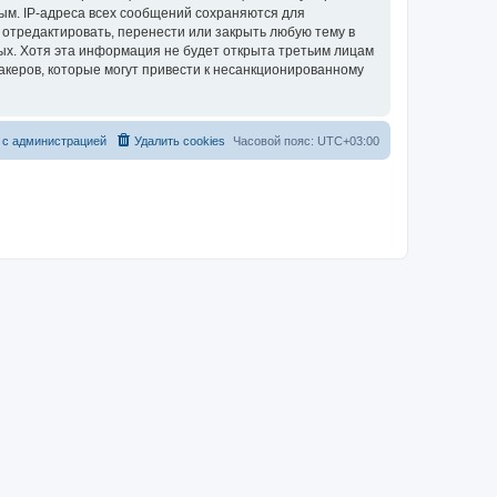
ым. IP-адреса всех сообщений сохраняются для
 отредактировать, перенести или закрыть любую тему в
ных. Хотя эта информация не будет открыта третьим лицам
акеров, которые могут привести к несанкционированному
 с администрацией
Удалить cookies
Часовой пояс:
UTC+03:00