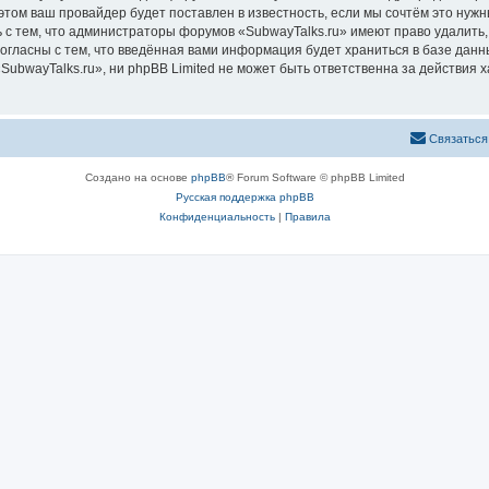
том ваш провайдер будет поставлен в известность, если мы сочтём это нужн
 с тем, что администраторы форумов «SubwayTalks.ru» имеют право удалить,
согласны с тем, что введённая вами информация будет храниться в базе дан
bwayTalks.ru», ни phpBB Limited не может быть ответственна за действия х
Связаться
Создано на основе
phpBB
® Forum Software © phpBB Limited
Русская поддержка phpBB
Конфиденциальность
|
Правила