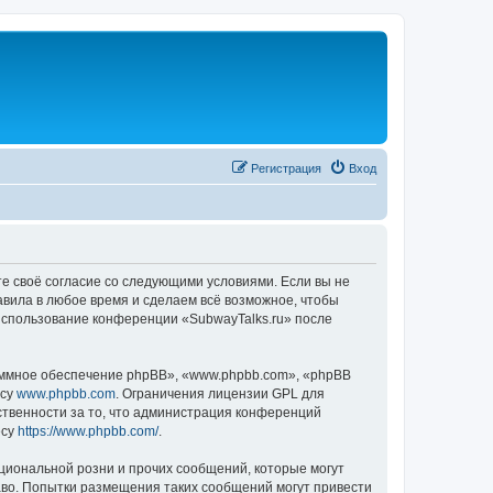
Регистрация
Вход
те своё согласие со следующими условиями. Если вы не
авила в любое время и сделаем всё возможное, чтобы
 использование конференции «SubwayTalks.ru» после
ммное обеспечение phpBB», «www.phpbb.com», «phpBB
есу
www.phpbb.com
. Ограничения лицензии GPL для
ственности за то, что администрация конференций
есу
https://www.phpbb.com/
.
циональной розни и прочих сообщений, которые могут
аво. Попытки размещения таких сообщений могут привести