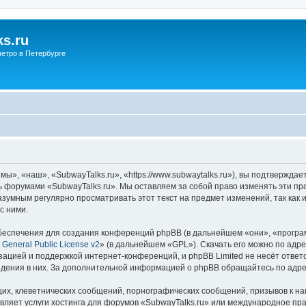
s.ru
етро в Петербурге
ы», «наш», «SubwayTalks.ru», «https://www.subwaytalks.ru»), вы подтверждае
сь форумами «SubwayTalks.ru». Мы оставляем за собой право изменять эти пр
азумным регулярно просматривать этот текст на предмет изменений, так как
с ними.
еспечения для создания конференций phpBB (в дальнейшем «они», «програ
General Public License v2
» (в дальнейшем «GPL»). Скачать его можно по адр
зацией и поддержкой интернет-конференций, и phpBB Limited не несёт ответ
ведения в них. За дополнительной информацией о phpBB обращайтесь по адр
их, клеветнических сообщений, порнографических сообщений, призывов к на
вляет услуги хостинга для форумов «SubwayTalks.ru» или международное пр