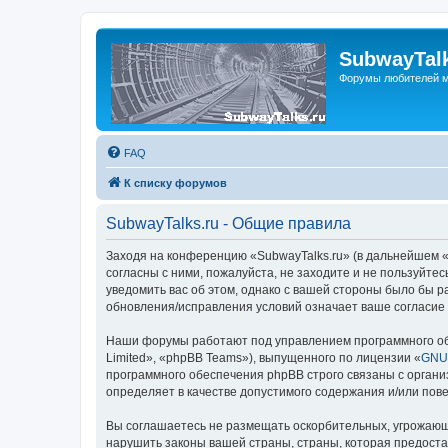
SubwayTalk
Форумы любителей м
FAQ
К списку форумов
SubwayTalks.ru - Общие правила
Заходя на конференцию «SubwayTalks.ru» (в дальнейшем «м
согласны с ними, пожалуйста, не заходите и не пользуйте
уведомить вас об этом, однако с вашей стороны было бы р
обновления/исправления условий означает ваше согласие 
Наши форумы работают под управлением программного об
Limited», «phpBB Teams»), выпущенного по лицензии «
GNU 
программного обеспечения phpBB строго связаны с органи
определяет в качестве допустимого содержания и/или по
Вы соглашаетесь не размещать оскорбительных, угрожающ
нарушить законы вашей страны, страны, которая предоста