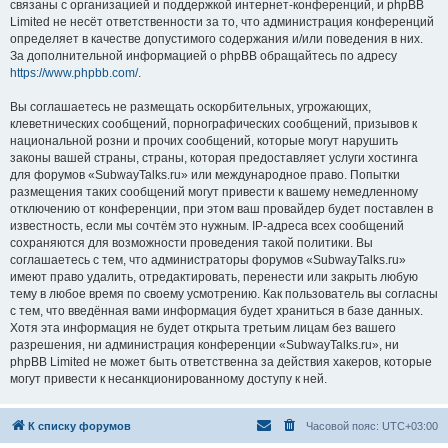
связаны с организацией и поддержкой интернет-конференций, и phpBB
Limited не несёт ответственности за то, что администрация конференций
определяет в качестве допустимого содержания и/или поведения в них.
За дополнительной информацией о phpBB обращайтесь по адресу
https://www.phpbb.com/
.
Вы соглашаетесь не размещать оскорбительных, угрожающих,
клеветнических сообщений, порнографических сообщений, призывов к
национальной розни и прочих сообщений, которые могут нарушить
законы вашей страны, страны, которая предоставляет услуги хостинга
для форумов «SubwayTalks.ru» или международное право. Попытки
размещения таких сообщений могут привести к вашему немедленному
отключению от конференции, при этом ваш провайдер будет поставлен в
известность, если мы сочтём это нужным. IP-адреса всех сообщений
сохраняются для возможности проведения такой политики. Вы
соглашаетесь с тем, что администраторы форумов «SubwayTalks.ru»
имеют право удалить, отредактировать, перенести или закрыть любую
тему в любое время по своему усмотрению. Как пользователь вы согласны
с тем, что введённая вами информация будет храниться в базе данных.
Хотя эта информация не будет открыта третьим лицам без вашего
разрешения, ни администрация конференции «SubwayTalks.ru», ни
phpBB Limited не может быть ответственна за действия хакеров, которые
могут привести к несанкционированному доступу к ней.
К списку форумов
Часовой пояс:
UTC+03:00