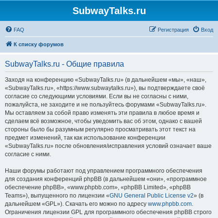
SubwayTalks.ru
FAQ
Регистрация
Вход
К списку форумов
SubwayTalks.ru - Общие правила
Заходя на конференцию «SubwayTalks.ru» (в дальнейшем «мы», «наш»,
«SubwayTalks.ru», «https://www.subwaytalks.ru»), вы подтверждаете своё
согласие со следующими условиями. Если вы не согласны с ними,
пожалуйста, не заходите и не пользуйтесь форумами «SubwayTalks.ru».
Мы оставляем за собой право изменять эти правила в любое время и
сделаем всё возможное, чтобы уведомить вас об этом, однако с вашей
стороны было бы разумным регулярно просматривать этот текст на
предмет изменений, так как использование конференции
«SubwayTalks.ru» после обновления/исправления условий означает ваше
согласие с ними.
Наши форумы работают под управлением программного обеспечения
для создания конференций phpBB (в дальнейшем «они», «программное
обеспечение phpBB», «www.phpbb.com», «phpBB Limited», «phpBB
Teams»), выпущенного по лицензии «
GNU General Public License v2
» (в
дальнейшем «GPL»). Скачать его можно по адресу
www.phpbb.com
.
Ограничения лицензии GPL для программного обеспечения phpBB строго