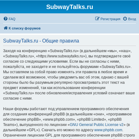
SubwayTalks.ru
FAQ
Регистрация
Вход
К списку форумов
SubwayTalks.ru - Общие правила
Заходя на конференцию «SubwayTalks.ru» (в дальнейшем «мы», «наш»,
«SubwayTalks.ru», «https://www.subwaytalks.ru»), вы подтверждаете своё
согласие со следующими условиями. Если вы не согласны с ними,
пожалуйста, не заходите и не пользуйтесь форумами «SubwayTalks.ru».
Мы оставляем за собой право изменять эти правила в любое время и
сделаем всё возможное, чтобы уведомить вас об этом, однако с вашей
стороны было бы разумным регулярно просматривать этот текст на
предмет изменений, так как использование конференции
«SubwayTalks.ru» после обновления/исправления условий означает ваше
согласие с ними.
Наши форумы работают под управлением программного обеспечения
для создания конференций phpBB (в дальнейшем «они», «программное
обеспечение phpBB», «www.phpbb.com», «phpBB Limited», «phpBB
Teams»), выпущенного по лицензии «
GNU General Public License v2
» (в
дальнейшем «GPL»). Скачать его можно по адресу
www.phpbb.com
.
Ограничения лицензии GPL для программного обеспечения phpBB строго