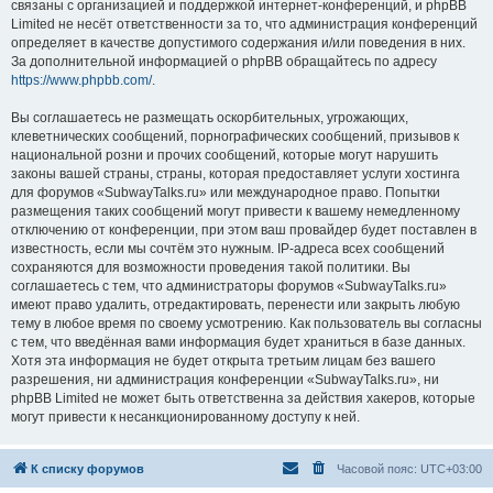
связаны с организацией и поддержкой интернет-конференций, и phpBB
Limited не несёт ответственности за то, что администрация конференций
определяет в качестве допустимого содержания и/или поведения в них.
За дополнительной информацией о phpBB обращайтесь по адресу
https://www.phpbb.com/
.
Вы соглашаетесь не размещать оскорбительных, угрожающих,
клеветнических сообщений, порнографических сообщений, призывов к
национальной розни и прочих сообщений, которые могут нарушить
законы вашей страны, страны, которая предоставляет услуги хостинга
для форумов «SubwayTalks.ru» или международное право. Попытки
размещения таких сообщений могут привести к вашему немедленному
отключению от конференции, при этом ваш провайдер будет поставлен в
известность, если мы сочтём это нужным. IP-адреса всех сообщений
сохраняются для возможности проведения такой политики. Вы
соглашаетесь с тем, что администраторы форумов «SubwayTalks.ru»
имеют право удалить, отредактировать, перенести или закрыть любую
тему в любое время по своему усмотрению. Как пользователь вы согласны
с тем, что введённая вами информация будет храниться в базе данных.
Хотя эта информация не будет открыта третьим лицам без вашего
разрешения, ни администрация конференции «SubwayTalks.ru», ни
phpBB Limited не может быть ответственна за действия хакеров, которые
могут привести к несанкционированному доступу к ней.
К списку форумов
Часовой пояс:
UTC+03:00