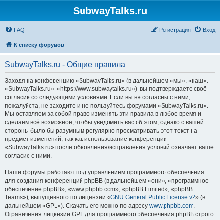
SubwayTalks.ru
FAQ
Регистрация
Вход
К списку форумов
SubwayTalks.ru - Общие правила
Заходя на конференцию «SubwayTalks.ru» (в дальнейшем «мы», «наш»,
«SubwayTalks.ru», «https://www.subwaytalks.ru»), вы подтверждаете своё
согласие со следующими условиями. Если вы не согласны с ними,
пожалуйста, не заходите и не пользуйтесь форумами «SubwayTalks.ru».
Мы оставляем за собой право изменять эти правила в любое время и
сделаем всё возможное, чтобы уведомить вас об этом, однако с вашей
стороны было бы разумным регулярно просматривать этот текст на
предмет изменений, так как использование конференции
«SubwayTalks.ru» после обновления/исправления условий означает ваше
согласие с ними.
Наши форумы работают под управлением программного обеспечения
для создания конференций phpBB (в дальнейшем «они», «программное
обеспечение phpBB», «www.phpbb.com», «phpBB Limited», «phpBB
Teams»), выпущенного по лицензии «
GNU General Public License v2
» (в
дальнейшем «GPL»). Скачать его можно по адресу
www.phpbb.com
.
Ограничения лицензии GPL для программного обеспечения phpBB строго