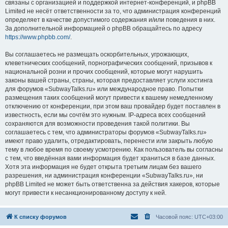
связаны с организацией и поддержкой интернет-конференций, и phpBB
Limited не несёт ответственности за то, что администрация конференций
определяет в качестве допустимого содержания и/или поведения в них.
За дополнительной информацией о phpBB обращайтесь по адресу
https://www.phpbb.com/
.
Вы соглашаетесь не размещать оскорбительных, угрожающих,
клеветнических сообщений, порнографических сообщений, призывов к
национальной розни и прочих сообщений, которые могут нарушить
законы вашей страны, страны, которая предоставляет услуги хостинга
для форумов «SubwayTalks.ru» или международное право. Попытки
размещения таких сообщений могут привести к вашему немедленному
отключению от конференции, при этом ваш провайдер будет поставлен в
известность, если мы сочтём это нужным. IP-адреса всех сообщений
сохраняются для возможности проведения такой политики. Вы
соглашаетесь с тем, что администраторы форумов «SubwayTalks.ru»
имеют право удалить, отредактировать, перенести или закрыть любую
тему в любое время по своему усмотрению. Как пользователь вы согласны
с тем, что введённая вами информация будет храниться в базе данных.
Хотя эта информация не будет открыта третьим лицам без вашего
разрешения, ни администрация конференции «SubwayTalks.ru», ни
phpBB Limited не может быть ответственна за действия хакеров, которые
могут привести к несанкционированному доступу к ней.
К списку форумов
Часовой пояс:
UTC+03:00