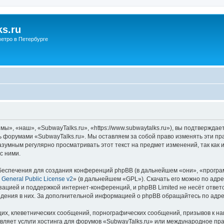
s.ru
етро в Петербурге
ы», «наш», «SubwayTalks.ru», «https://www.subwaytalks.ru»), вы подтверждае
сь форумами «SubwayTalks.ru». Мы оставляем за собой право изменять эти пр
азумным регулярно просматривать этот текст на предмет изменений, так как
с ними.
еспечения для создания конференций phpBB (в дальнейшем «они», «програ
General Public License v2
» (в дальнейшем «GPL»). Скачать его можно по адр
зацией и поддержкой интернет-конференций, и phpBB Limited не несёт ответ
ведения в них. За дополнительной информацией о phpBB обращайтесь по адр
их, клеветнических сообщений, порнографических сообщений, призывов к на
вляет услуги хостинга для форумов «SubwayTalks.ru» или международное пр