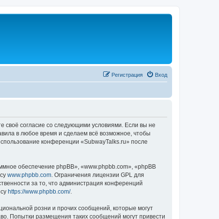
Регистрация
Вход
те своё согласие со следующими условиями. Если вы не
авила в любое время и сделаем всё возможное, чтобы
 использование конференции «SubwayTalks.ru» после
ммное обеспечение phpBB», «www.phpbb.com», «phpBB
есу
www.phpbb.com
. Ограничения лицензии GPL для
ственности за то, что администрация конференций
есу
https://www.phpbb.com/
.
циональной розни и прочих сообщений, которые могут
аво. Попытки размещения таких сообщений могут привести