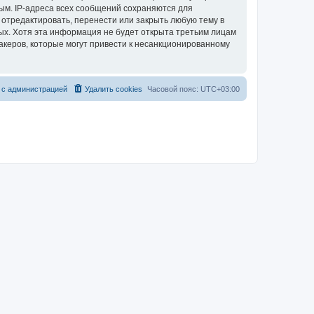
ым. IP-адреса всех сообщений сохраняются для
 отредактировать, перенести или закрыть любую тему в
ных. Хотя эта информация не будет открыта третьим лицам
акеров, которые могут привести к несанкционированному
 с администрацией
Удалить cookies
Часовой пояс:
UTC+03:00