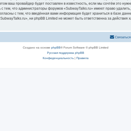
том ваш провайдер будет поставлен в известность, если мы сочтём это нужн
 с тем, что администраторы форумов «SubwayTalks.ru» имеют право удалить,
согласны с тем, что введённая вами информация будет храниться в базе дан
bwayTalks.ru», ни phpBB Limited не может быть ответственна за действия х
Связаться
Создано на основе
phpBB
® Forum Software © phpBB Limited
Русская поддержка phpBB
Конфиденциальность
|
Правила