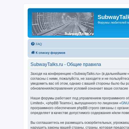
SubwayTalk
Форумы любителей м
FAQ
К списку форумов
SubwayTalks.ru - Общие правила
Заходя на конференцию «SubwayTalks.ru» (в дальнейшем «м
согласны с ними, пожалуйста, не заходите и не пользуйте
уведомить вас об этом, однако с вашей стороны было бы р
обновления/исправления условий означает ваше согласие 
Наши форумы работают под управлением программного об
Limited», «phpBB Teams»), выпущенного по лицензии «
GNU 
программного обеспечения phpBB строго связаны с органи
определяет в качестве допустимого содержания и/или по
Вы соглашаетесь не размещать оскорбительных, угрожающ
нарушить законы вашей страны, страны, которая предоста