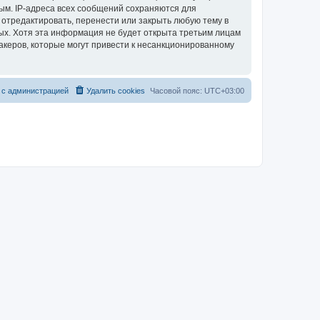
ым. IP-адреса всех сообщений сохраняются для
 отредактировать, перенести или закрыть любую тему в
ных. Хотя эта информация не будет открыта третьим лицам
акеров, которые могут привести к несанкционированному
 с администрацией
Удалить cookies
Часовой пояс:
UTC+03:00