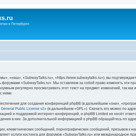
s.ru
етро в Петербурге
ы», «наш», «SubwayTalks.ru», «https://www.subwaytalks.ru»), вы подтверждае
сь форумами «SubwayTalks.ru». Мы оставляем за собой право изменять эти пр
азумным регулярно просматривать этот текст на предмет изменений, так как
с ними.
еспечения для создания конференций phpBB (в дальнейшем «они», «програ
General Public License v2
» (в дальнейшем «GPL»). Скачать его можно по адр
зацией и поддержкой интернет-конференций, и phpBB Limited не несёт ответ
ведения в них. За дополнительной информацией о phpBB обращайтесь по адр
их, клеветнических сообщений, порнографических сообщений, призывов к на
вляет услуги хостинга для форумов «SubwayTalks.ru» или международное пр