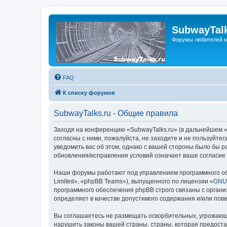
SubwayTalk
Форумы любителей м
FAQ
К списку форумов
SubwayTalks.ru - Общие правила
Заходя на конференцию «SubwayTalks.ru» (в дальнейшем «м
согласны с ними, пожалуйста, не заходите и не пользуйте
уведомить вас об этом, однако с вашей стороны было бы р
обновления/исправления условий означает ваше согласие 
Наши форумы работают под управлением программного об
Limited», «phpBB Teams»), выпущенного по лицензии «
GNU 
программного обеспечения phpBB строго связаны с органи
определяет в качестве допустимого содержания и/или по
Вы соглашаетесь не размещать оскорбительных, угрожающ
нарушить законы вашей страны, страны, которая предоста