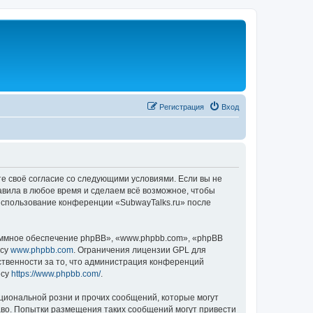
Регистрация
Вход
те своё согласие со следующими условиями. Если вы не
авила в любое время и сделаем всё возможное, чтобы
 использование конференции «SubwayTalks.ru» после
ммное обеспечение phpBB», «www.phpbb.com», «phpBB
есу
www.phpbb.com
. Ограничения лицензии GPL для
ственности за то, что администрация конференций
есу
https://www.phpbb.com/
.
циональной розни и прочих сообщений, которые могут
аво. Попытки размещения таких сообщений могут привести