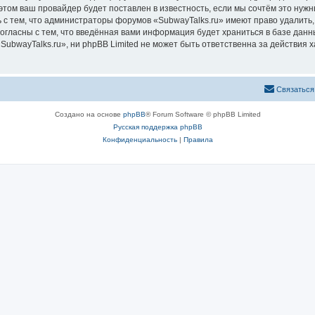
том ваш провайдер будет поставлен в известность, если мы сочтём это нужн
 с тем, что администраторы форумов «SubwayTalks.ru» имеют право удалить,
согласны с тем, что введённая вами информация будет храниться в базе дан
bwayTalks.ru», ни phpBB Limited не может быть ответственна за действия х
Связаться
Создано на основе
phpBB
® Forum Software © phpBB Limited
Русская поддержка phpBB
Конфиденциальность
|
Правила