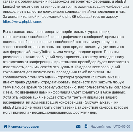
связаны с организацией и поддержкой интернет-конференций, и phpBB
Limited не несёт ответственности за то, что администрация конференций
определяет в качестве допустимого содержания и/или поведения в них.
За дополнительной информацией о phpBB обращайтесь по адресу
https://www.phpbb.com/
.
Вы соглашаетесь не размещать оскорбительных, угрожающих,
клеветнических сообщений, порнографических сообщений, призывов к
национальной розни и прочих сообщений, которые могут нарушить
законы вашей страны, страны, которая предоставляет услуги хостинга
для форумов «SubwayTalks.ru» или международное право. Попытки
размещения таких сообщений могут привести к вашему немедленному
отключению от конференции, при этом ваш провайдер будет поставлен в
известность, если мы сочтём это нужным. IP-адреса всех сообщений
сохраняются для возможности проведения такой политики. Вы
соглашаетесь с тем, что администраторы форумов «SubwayTalks.ru»
имеют право удалить, отредактировать, перенести или закрыть любую
тему в любое время по своему усмотрению. Как пользователь вы согласны
с тем, что введённая вами информация будет храниться в базе данных.
Хотя эта информация не будет открыта третьим лицам без вашего
разрешения, ни администрация конференции «SubwayTalks.ru», ни
phpBB Limited не может быть ответственна за действия хакеров, которые
могут привести к несанкционированному доступу к ней.
К списку форумов
Часовой пояс:
UTC+03:00