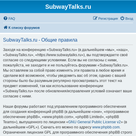
SubwayTalks.ru
FAQ
Регистрация
Вход
К списку форумов
SubwayTalks.ru - Общие правила
Заходя на конференцию «SubwayTalks.ru» (в дальнейшем «мы», «наш»,
«SubwayTalks.ru», «https://www.subwaytalks.ru»), вы подтверждаете своё
согласие со следующими условиями. Если вы не согласны с ними,
пожалуйста, не заходите и не пользуйтесь форумами «SubwayTalks.ru».
Мы оставляем за собой право изменять эти правила в любое время и
сделаем всё возможное, чтобы уведомить вас об этом, однако с вашей
стороны было бы разумным регулярно просматривать этот текст на
предмет изменений, так как использование конференции
«SubwayTalks.ru» после обновления/исправления условий означает ваше
согласие с ними.
Наши форумы работают под управлением программного обеспечения
для создания конференций phpBB (в дальнейшем «они», «программное
обеспечение phpBB», «www.phpbb.com», «phpBB Limited», «phpBB
Teams»), выпущенного по лицензии «
GNU General Public License v2
» (в
дальнейшем «GPL»). Скачать его можно по адресу
www.phpbb.com
.
Ограничения лицензии GPL для программного обеспечения phpBB строго