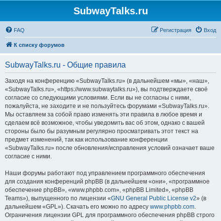
SubwayTalks.ru
FAQ
Регистрация
Вход
К списку форумов
SubwayTalks.ru - Общие правила
Заходя на конференцию «SubwayTalks.ru» (в дальнейшем «мы», «наш»,
«SubwayTalks.ru», «https://www.subwaytalks.ru»), вы подтверждаете своё
согласие со следующими условиями. Если вы не согласны с ними,
пожалуйста, не заходите и не пользуйтесь форумами «SubwayTalks.ru».
Мы оставляем за собой право изменять эти правила в любое время и
сделаем всё возможное, чтобы уведомить вас об этом, однако с вашей
стороны было бы разумным регулярно просматривать этот текст на
предмет изменений, так как использование конференции
«SubwayTalks.ru» после обновления/исправления условий означает ваше
согласие с ними.
Наши форумы работают под управлением программного обеспечения
для создания конференций phpBB (в дальнейшем «они», «программное
обеспечение phpBB», «www.phpbb.com», «phpBB Limited», «phpBB
Teams»), выпущенного по лицензии «
GNU General Public License v2
» (в
дальнейшем «GPL»). Скачать его можно по адресу
www.phpbb.com
.
Ограничения лицензии GPL для программного обеспечения phpBB строго