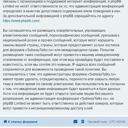
связаны с организацией и поддержкой интернет-конференций, и phpBB
Limited не несёт ответственности за то, что администрация конференций
определяет в качестве допустимого содержания и/или поведения в них.
За дополнительной информацией о phpBB обращайтесь по адресу
https://www.phpbb.com/
.
Вы соглашаетесь не размещать оскорбительных, угрожающих,
клеветнических сообщений, порнографических сообщений, призывов к
национальной розни и прочих сообщений, которые могут нарушить
законы вашей страны, страны, которая предоставляет услуги хостинга
для форумов «SubwayTalks.ru» или международное право. Попытки
размещения таких сообщений могут привести к вашему немедленному
отключению от конференции, при этом ваш провайдер будет поставлен в
известность, если мы сочтём это нужным. IP-адреса всех сообщений
сохраняются для возможности проведения такой политики. Вы
соглашаетесь с тем, что администраторы форумов «SubwayTalks.ru»
имеют право удалить, отредактировать, перенести или закрыть любую
тему в любое время по своему усмотрению. Как пользователь вы согласны
с тем, что введённая вами информация будет храниться в базе данных.
Хотя эта информация не будет открыта третьим лицам без вашего
разрешения, ни администрация конференции «SubwayTalks.ru», ни
phpBB Limited не может быть ответственна за действия хакеров, которые
могут привести к несанкционированному доступу к ней.
К списку форумов
Часовой пояс:
UTC+03:00