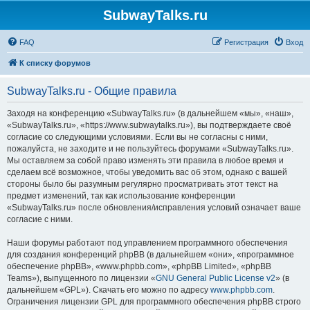
SubwayTalks.ru
FAQ
Регистрация
Вход
К списку форумов
SubwayTalks.ru - Общие правила
Заходя на конференцию «SubwayTalks.ru» (в дальнейшем «мы», «наш»,
«SubwayTalks.ru», «https://www.subwaytalks.ru»), вы подтверждаете своё
согласие со следующими условиями. Если вы не согласны с ними,
пожалуйста, не заходите и не пользуйтесь форумами «SubwayTalks.ru».
Мы оставляем за собой право изменять эти правила в любое время и
сделаем всё возможное, чтобы уведомить вас об этом, однако с вашей
стороны было бы разумным регулярно просматривать этот текст на
предмет изменений, так как использование конференции
«SubwayTalks.ru» после обновления/исправления условий означает ваше
согласие с ними.
Наши форумы работают под управлением программного обеспечения
для создания конференций phpBB (в дальнейшем «они», «программное
обеспечение phpBB», «www.phpbb.com», «phpBB Limited», «phpBB
Teams»), выпущенного по лицензии «
GNU General Public License v2
» (в
дальнейшем «GPL»). Скачать его можно по адресу
www.phpbb.com
.
Ограничения лицензии GPL для программного обеспечения phpBB строго