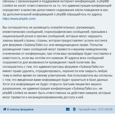
связаны с организацией и поддержкой интернет-конференций, и phpBB
Limited не несёт ответственности за то, что администрация конференций
определяет в качестве допустимого содержания и/или поведения в них.
За дополнительной информацией о phpBB обращайтесь по адресу
https://www.phpbb.com/
.
Вы соглашаетесь не размещать оскорбительных, угрожающих,
клеветнических сообщений, порнографических сообщений, призывов к
национальной розни и прочих сообщений, которые могут нарушить
законы вашей страны, страны, которая предоставляет услуги хостинга
для форумов «SubwayTalks.ru» или международное право. Попытки
размещения таких сообщений могут привести к вашему немедленному
отключению от конференции, при этом ваш провайдер будет поставлен в
известность, если мы сочтём это нужным. IP-адреса всех сообщений
сохраняются для возможности проведения такой политики. Вы
соглашаетесь с тем, что администраторы форумов «SubwayTalks.ru»
имеют право удалить, отредактировать, перенести или закрыть любую
тему в любое время по своему усмотрению. Как пользователь вы согласны
с тем, что введённая вами информация будет храниться в базе данных.
Хотя эта информация не будет открыта третьим лицам без вашего
разрешения, ни администрация конференции «SubwayTalks.ru», ни
phpBB Limited не может быть ответственна за действия хакеров, которые
могут привести к несанкционированному доступу к ней.
К списку форумов
Часовой пояс:
UTC+03:00