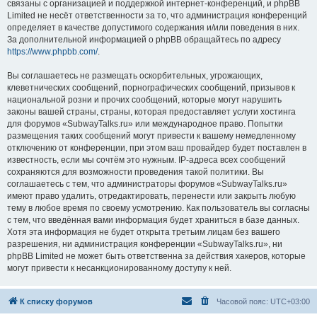
связаны с организацией и поддержкой интернет-конференций, и phpBB
Limited не несёт ответственности за то, что администрация конференций
определяет в качестве допустимого содержания и/или поведения в них.
За дополнительной информацией о phpBB обращайтесь по адресу
https://www.phpbb.com/
.
Вы соглашаетесь не размещать оскорбительных, угрожающих,
клеветнических сообщений, порнографических сообщений, призывов к
национальной розни и прочих сообщений, которые могут нарушить
законы вашей страны, страны, которая предоставляет услуги хостинга
для форумов «SubwayTalks.ru» или международное право. Попытки
размещения таких сообщений могут привести к вашему немедленному
отключению от конференции, при этом ваш провайдер будет поставлен в
известность, если мы сочтём это нужным. IP-адреса всех сообщений
сохраняются для возможности проведения такой политики. Вы
соглашаетесь с тем, что администраторы форумов «SubwayTalks.ru»
имеют право удалить, отредактировать, перенести или закрыть любую
тему в любое время по своему усмотрению. Как пользователь вы согласны
с тем, что введённая вами информация будет храниться в базе данных.
Хотя эта информация не будет открыта третьим лицам без вашего
разрешения, ни администрация конференции «SubwayTalks.ru», ни
phpBB Limited не может быть ответственна за действия хакеров, которые
могут привести к несанкционированному доступу к ней.
К списку форумов
Часовой пояс:
UTC+03:00