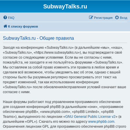
SubwayTalks.ru
FAQ
Регистрация
Вход
К списку форумов
SubwayTalks.ru - Общие правила
Заходя на конференцию «SubwayTalks.ru» (в дальнейшем «мы», «наш»,
«SubwayTalks.ru», «https://www.subwaytalks.ru»), вы подтверждаете своё
согласие со следующими условиями. Если вы не согласны с ними,
пожалуйста, не заходите и не пользуйтесь форумами «SubwayTalks.ru».
Мы оставляем за собой право изменять эти правила в любое время и
сделаем всё возможное, чтобы уведомить вас об этом, однако с вашей
стороны было бы разумным регулярно просматривать этот текст на
предмет изменений, так как использование конференции
«SubwayTalks.ru» после обновления/исправления условий означает ваше
согласие с ними.
Наши форумы работают под управлением программного обеспечения
для создания конференций phpBB (в дальнейшем «они», «программное
обеспечение phpBB», «www.phpbb.com», «phpBB Limited», «phpBB
Teams»), выпущенного по лицензии «
GNU General Public License v2
» (в
дальнейшем «GPL»). Скачать его можно по адресу
www.phpbb.com
.
Ограничения лицензии GPL для программного обеспечения phpBB строго