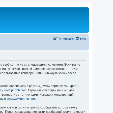
Регистрация
Вход
те своё согласие со следующими условиями. Если вы не
авила в любое время и сделаем всё возможное, чтобы
 использование конференции «SubwayTalks.ru» после
ммное обеспечение phpBB», «www.phpbb.com», «phpBB
есу
www.phpbb.com
. Ограничения лицензии GPL для
ственности за то, что администрация конференций
есу
https://www.phpbb.com/
.
циональной розни и прочих сообщений, которые могут
аво. Попытки размещения таких сообщений могут привести