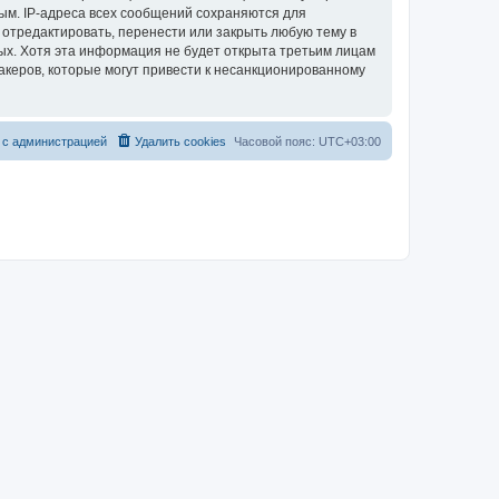
ым. IP-адреса всех сообщений сохраняются для
 отредактировать, перенести или закрыть любую тему в
ных. Хотя эта информация не будет открыта третьим лицам
акеров, которые могут привести к несанкционированному
 с администрацией
Удалить cookies
Часовой пояс:
UTC+03:00