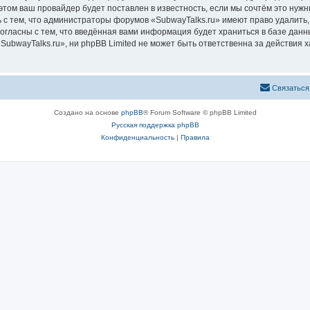
том ваш провайдер будет поставлен в известность, если мы сочтём это нужн
 с тем, что администраторы форумов «SubwayTalks.ru» имеют право удалить,
согласны с тем, что введённая вами информация будет храниться в базе дан
bwayTalks.ru», ни phpBB Limited не может быть ответственна за действия х
Связаться
Создано на основе
phpBB
® Forum Software © phpBB Limited
Русская поддержка phpBB
Конфиденциальность
|
Правила