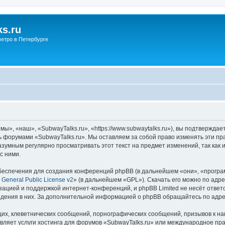
s.ru
етро в Петербурге
ы», «наш», «SubwayTalks.ru», «https://www.subwaytalks.ru»), вы подтверждае
сь форумами «SubwayTalks.ru». Мы оставляем за собой право изменять эти пр
азумным регулярно просматривать этот текст на предмет изменений, так как
с ними.
еспечения для создания конференций phpBB (в дальнейшем «они», «програ
General Public License v2
» (в дальнейшем «GPL»). Скачать его можно по адр
зацией и поддержкой интернет-конференций, и phpBB Limited не несёт ответ
ведения в них. За дополнительной информацией о phpBB обращайтесь по адр
их, клеветнических сообщений, порнографических сообщений, призывов к на
вляет услуги хостинга для форумов «SubwayTalks.ru» или международное пр