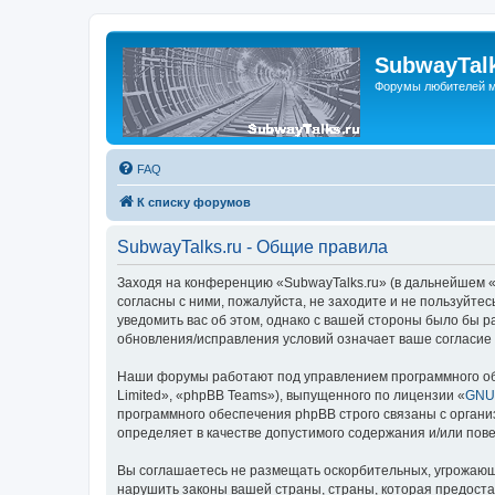
SubwayTalk
Форумы любителей м
FAQ
К списку форумов
SubwayTalks.ru - Общие правила
Заходя на конференцию «SubwayTalks.ru» (в дальнейшем «м
согласны с ними, пожалуйста, не заходите и не пользуйте
уведомить вас об этом, однако с вашей стороны было бы р
обновления/исправления условий означает ваше согласие 
Наши форумы работают под управлением программного об
Limited», «phpBB Teams»), выпущенного по лицензии «
GNU 
программного обеспечения phpBB строго связаны с органи
определяет в качестве допустимого содержания и/или по
Вы соглашаетесь не размещать оскорбительных, угрожающ
нарушить законы вашей страны, страны, которая предоста