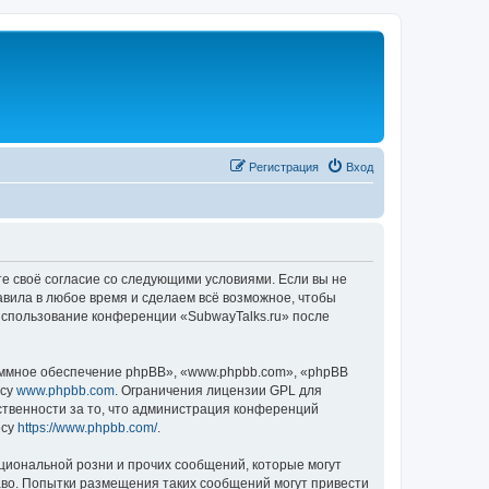
Регистрация
Вход
те своё согласие со следующими условиями. Если вы не
авила в любое время и сделаем всё возможное, чтобы
 использование конференции «SubwayTalks.ru» после
ммное обеспечение phpBB», «www.phpbb.com», «phpBB
есу
www.phpbb.com
. Ограничения лицензии GPL для
ственности за то, что администрация конференций
есу
https://www.phpbb.com/
.
циональной розни и прочих сообщений, которые могут
аво. Попытки размещения таких сообщений могут привести