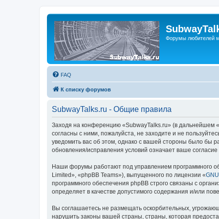
SubwayTalk
Форумы любителей м
FAQ
К списку форумов
SubwayTalks.ru - Общие правила
Заходя на конференцию «SubwayTalks.ru» (в дальнейшем «м
согласны с ними, пожалуйста, не заходите и не пользуйте
уведомить вас об этом, однако с вашей стороны было бы р
обновления/исправления условий означает ваше согласие 
Наши форумы работают под управлением программного об
Limited», «phpBB Teams»), выпущенного по лицензии «
GNU 
программного обеспечения phpBB строго связаны с органи
определяет в качестве допустимого содержания и/или по
Вы соглашаетесь не размещать оскорбительных, угрожающ
нарушить законы вашей страны, страны, которая предоста