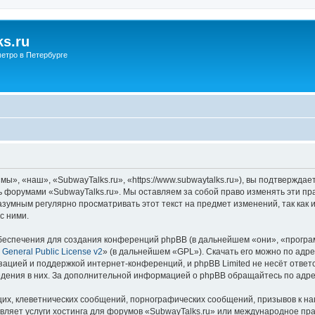
s.ru
етро в Петербурге
ы», «наш», «SubwayTalks.ru», «https://www.subwaytalks.ru»), вы подтверждае
сь форумами «SubwayTalks.ru». Мы оставляем за собой право изменять эти пр
азумным регулярно просматривать этот текст на предмет изменений, так как
с ними.
еспечения для создания конференций phpBB (в дальнейшем «они», «програ
General Public License v2
» (в дальнейшем «GPL»). Скачать его можно по адр
зацией и поддержкой интернет-конференций, и phpBB Limited не несёт ответ
ведения в них. За дополнительной информацией о phpBB обращайтесь по адр
их, клеветнических сообщений, порнографических сообщений, призывов к на
вляет услуги хостинга для форумов «SubwayTalks.ru» или международное пр