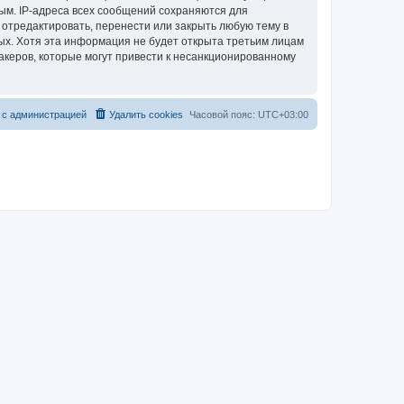
ым. IP-адреса всех сообщений сохраняются для
 отредактировать, перенести или закрыть любую тему в
ных. Хотя эта информация не будет открыта третьим лицам
акеров, которые могут привести к несанкционированному
 с администрацией
Удалить cookies
Часовой пояс:
UTC+03:00