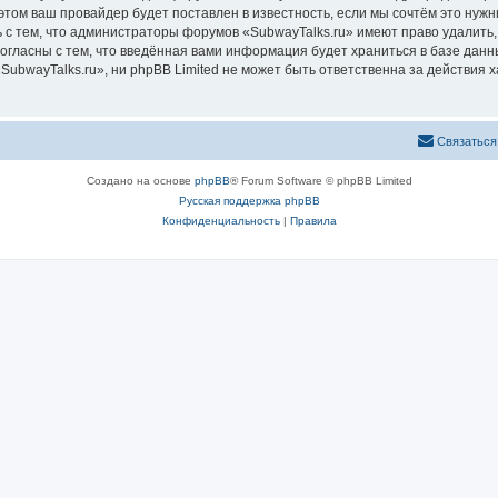
том ваш провайдер будет поставлен в известность, если мы сочтём это нужн
 с тем, что администраторы форумов «SubwayTalks.ru» имеют право удалить,
согласны с тем, что введённая вами информация будет храниться в базе дан
bwayTalks.ru», ни phpBB Limited не может быть ответственна за действия х
Связаться
Создано на основе
phpBB
® Forum Software © phpBB Limited
Русская поддержка phpBB
Конфиденциальность
|
Правила