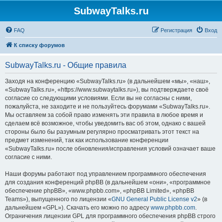
SubwayTalks.ru
FAQ
Регистрация
Вход
К списку форумов
SubwayTalks.ru - Общие правила
Заходя на конференцию «SubwayTalks.ru» (в дальнейшем «мы», «наш»,
«SubwayTalks.ru», «https://www.subwaytalks.ru»), вы подтверждаете своё
согласие со следующими условиями. Если вы не согласны с ними,
пожалуйста, не заходите и не пользуйтесь форумами «SubwayTalks.ru».
Мы оставляем за собой право изменять эти правила в любое время и
сделаем всё возможное, чтобы уведомить вас об этом, однако с вашей
стороны было бы разумным регулярно просматривать этот текст на
предмет изменений, так как использование конференции
«SubwayTalks.ru» после обновления/исправления условий означает ваше
согласие с ними.
Наши форумы работают под управлением программного обеспечения
для создания конференций phpBB (в дальнейшем «они», «программное
обеспечение phpBB», «www.phpbb.com», «phpBB Limited», «phpBB
Teams»), выпущенного по лицензии «
GNU General Public License v2
» (в
дальнейшем «GPL»). Скачать его можно по адресу
www.phpbb.com
.
Ограничения лицензии GPL для программного обеспечения phpBB строго