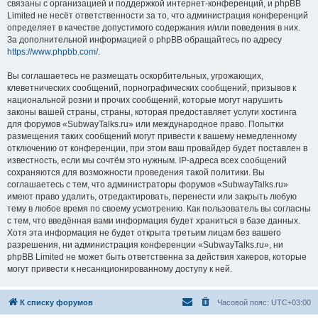
связаны с организацией и поддержкой интернет-конференций, и phpBB
Limited не несёт ответственности за то, что администрация конференций
определяет в качестве допустимого содержания и/или поведения в них.
За дополнительной информацией о phpBB обращайтесь по адресу
https://www.phpbb.com/
.
Вы соглашаетесь не размещать оскорбительных, угрожающих,
клеветнических сообщений, порнографических сообщений, призывов к
национальной розни и прочих сообщений, которые могут нарушить
законы вашей страны, страны, которая предоставляет услуги хостинга
для форумов «SubwayTalks.ru» или международное право. Попытки
размещения таких сообщений могут привести к вашему немедленному
отключению от конференции, при этом ваш провайдер будет поставлен в
известность, если мы сочтём это нужным. IP-адреса всех сообщений
сохраняются для возможности проведения такой политики. Вы
соглашаетесь с тем, что администраторы форумов «SubwayTalks.ru»
имеют право удалить, отредактировать, перенести или закрыть любую
тему в любое время по своему усмотрению. Как пользователь вы согласны
с тем, что введённая вами информация будет храниться в базе данных.
Хотя эта информация не будет открыта третьим лицам без вашего
разрешения, ни администрация конференции «SubwayTalks.ru», ни
phpBB Limited не может быть ответственна за действия хакеров, которые
могут привести к несанкционированному доступу к ней.
К списку форумов
Часовой пояс:
UTC+03:00