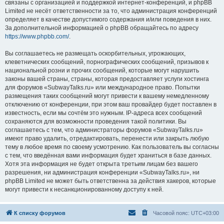
связаны с организацией и поддержкой интернет-конференций, и phpBB
Limited не несёт ответственности за то, что администрация конференций
определяет в качестве допустимого содержания и/или поведения в них.
За дополнительной информацией о phpBB обращайтесь по адресу
https://www.phpbb.com/
.
Вы соглашаетесь не размещать оскорбительных, угрожающих,
клеветнических сообщений, порнографических сообщений, призывов к
национальной розни и прочих сообщений, которые могут нарушить
законы вашей страны, страны, которая предоставляет услуги хостинга
для форумов «SubwayTalks.ru» или международное право. Попытки
размещения таких сообщений могут привести к вашему немедленному
отключению от конференции, при этом ваш провайдер будет поставлен в
известность, если мы сочтём это нужным. IP-адреса всех сообщений
сохраняются для возможности проведения такой политики. Вы
соглашаетесь с тем, что администраторы форумов «SubwayTalks.ru»
имеют право удалить, отредактировать, перенести или закрыть любую
тему в любое время по своему усмотрению. Как пользователь вы согласны
с тем, что введённая вами информация будет храниться в базе данных.
Хотя эта информация не будет открыта третьим лицам без вашего
разрешения, ни администрация конференции «SubwayTalks.ru», ни
phpBB Limited не может быть ответственна за действия хакеров, которые
могут привести к несанкционированному доступу к ней.
К списку форумов
Часовой пояс:
UTC+03:00