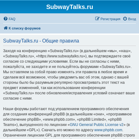
SubwayTalks.ru
FAQ
Регистрация
Вход
К списку форумов
SubwayTalks.ru - Общие правила
Заходя на конференцию «SubwayTalks.ru» (в дальнейшем «мы», «наш»,
«SubwayTalks.ru», «https://www.subwaytalks.ru»), вы подтверждаете своё
согласие со следующими условиями. Если вы не согласны с ними,
пожалуйста, не заходите и не пользуйтесь форумами «SubwayTalks.ru».
Мы оставляем за собой право изменять эти правила в любое время и
сделаем всё возможное, чтобы уведомить вас об этом, однако с вашей
стороны было бы разумным регулярно просматривать этот текст на
предмет изменений, так как использование конференции
«SubwayTalks.ru» после обновления/исправления условий означает ваше
согласие с ними.
Наши форумы работают под управлением программного обеспечения
для создания конференций phpBB (в дальнейшем «они», «программное
обеспечение phpBB», «www.phpbb.com», «phpBB Limited», «phpBB
Teams»), выпущенного по лицензии «
GNU General Public License v2
» (в
дальнейшем «GPL»). Скачать его можно по адресу
www.phpbb.com
.
Ограничения лицензии GPL для программного обеспечения phpBB строго