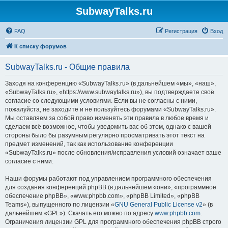
SubwayTalks.ru
FAQ
Регистрация
Вход
К списку форумов
SubwayTalks.ru - Общие правила
Заходя на конференцию «SubwayTalks.ru» (в дальнейшем «мы», «наш»,
«SubwayTalks.ru», «https://www.subwaytalks.ru»), вы подтверждаете своё
согласие со следующими условиями. Если вы не согласны с ними,
пожалуйста, не заходите и не пользуйтесь форумами «SubwayTalks.ru».
Мы оставляем за собой право изменять эти правила в любое время и
сделаем всё возможное, чтобы уведомить вас об этом, однако с вашей
стороны было бы разумным регулярно просматривать этот текст на
предмет изменений, так как использование конференции
«SubwayTalks.ru» после обновления/исправления условий означает ваше
согласие с ними.
Наши форумы работают под управлением программного обеспечения
для создания конференций phpBB (в дальнейшем «они», «программное
обеспечение phpBB», «www.phpbb.com», «phpBB Limited», «phpBB
Teams»), выпущенного по лицензии «
GNU General Public License v2
» (в
дальнейшем «GPL»). Скачать его можно по адресу
www.phpbb.com
.
Ограничения лицензии GPL для программного обеспечения phpBB строго