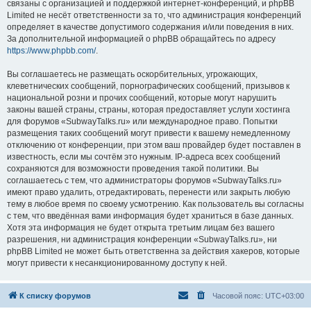
связаны с организацией и поддержкой интернет-конференций, и phpBB
Limited не несёт ответственности за то, что администрация конференций
определяет в качестве допустимого содержания и/или поведения в них.
За дополнительной информацией о phpBB обращайтесь по адресу
https://www.phpbb.com/
.
Вы соглашаетесь не размещать оскорбительных, угрожающих,
клеветнических сообщений, порнографических сообщений, призывов к
национальной розни и прочих сообщений, которые могут нарушить
законы вашей страны, страны, которая предоставляет услуги хостинга
для форумов «SubwayTalks.ru» или международное право. Попытки
размещения таких сообщений могут привести к вашему немедленному
отключению от конференции, при этом ваш провайдер будет поставлен в
известность, если мы сочтём это нужным. IP-адреса всех сообщений
сохраняются для возможности проведения такой политики. Вы
соглашаетесь с тем, что администраторы форумов «SubwayTalks.ru»
имеют право удалить, отредактировать, перенести или закрыть любую
тему в любое время по своему усмотрению. Как пользователь вы согласны
с тем, что введённая вами информация будет храниться в базе данных.
Хотя эта информация не будет открыта третьим лицам без вашего
разрешения, ни администрация конференции «SubwayTalks.ru», ни
phpBB Limited не может быть ответственна за действия хакеров, которые
могут привести к несанкционированному доступу к ней.
К списку форумов
Часовой пояс:
UTC+03:00