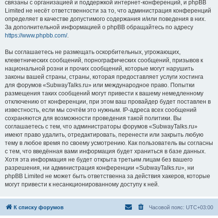
связаны с организацией и поддержкой интернет-конференций, и phpBB
Limited не несёт ответственности за то, что администрация конференций
определяет в качестве допустимого содержания и/или поведения в них.
За дополнительной информацией о phpBB обращайтесь по адресу
https://www.phpbb.com/
.
Вы соглашаетесь не размещать оскорбительных, угрожающих,
клеветнических сообщений, порнографических сообщений, призывов к
национальной розни и прочих сообщений, которые могут нарушить
законы вашей страны, страны, которая предоставляет услуги хостинга
для форумов «SubwayTalks.ru» или международное право. Попытки
размещения таких сообщений могут привести к вашему немедленному
отключению от конференции, при этом ваш провайдер будет поставлен в
известность, если мы сочтём это нужным. IP-адреса всех сообщений
сохраняются для возможности проведения такой политики. Вы
соглашаетесь с тем, что администраторы форумов «SubwayTalks.ru»
имеют право удалить, отредактировать, перенести или закрыть любую
тему в любое время по своему усмотрению. Как пользователь вы согласны
с тем, что введённая вами информация будет храниться в базе данных.
Хотя эта информация не будет открыта третьим лицам без вашего
разрешения, ни администрация конференции «SubwayTalks.ru», ни
phpBB Limited не может быть ответственна за действия хакеров, которые
могут привести к несанкционированному доступу к ней.
К списку форумов
Часовой пояс:
UTC+03:00