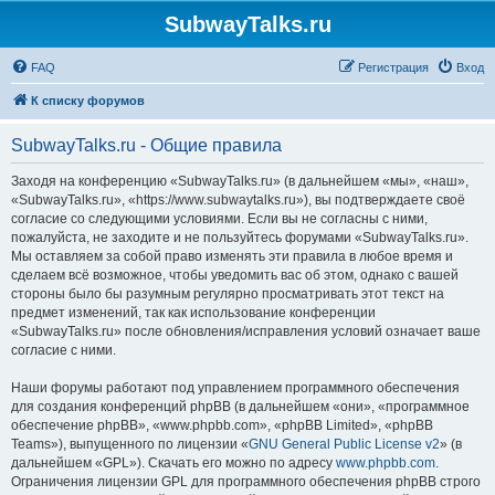
SubwayTalks.ru
FAQ
Регистрация
Вход
К списку форумов
SubwayTalks.ru - Общие правила
Заходя на конференцию «SubwayTalks.ru» (в дальнейшем «мы», «наш»,
«SubwayTalks.ru», «https://www.subwaytalks.ru»), вы подтверждаете своё
согласие со следующими условиями. Если вы не согласны с ними,
пожалуйста, не заходите и не пользуйтесь форумами «SubwayTalks.ru».
Мы оставляем за собой право изменять эти правила в любое время и
сделаем всё возможное, чтобы уведомить вас об этом, однако с вашей
стороны было бы разумным регулярно просматривать этот текст на
предмет изменений, так как использование конференции
«SubwayTalks.ru» после обновления/исправления условий означает ваше
согласие с ними.
Наши форумы работают под управлением программного обеспечения
для создания конференций phpBB (в дальнейшем «они», «программное
обеспечение phpBB», «www.phpbb.com», «phpBB Limited», «phpBB
Teams»), выпущенного по лицензии «
GNU General Public License v2
» (в
дальнейшем «GPL»). Скачать его можно по адресу
www.phpbb.com
.
Ограничения лицензии GPL для программного обеспечения phpBB строго