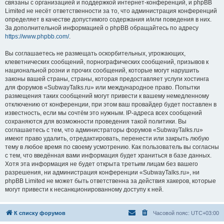
связаны с организацией и поддержкой интернет-конференций, и phpBB
Limited не несёт ответственности за то, что администрация конференций
определяет в качестве допустимого содержания и/или поведения в них.
За дополнительной информацией о phpBB обращайтесь по адресу
https://www.phpbb.com/
.
Вы соглашаетесь не размещать оскорбительных, угрожающих,
клеветнических сообщений, порнографических сообщений, призывов к
национальной розни и прочих сообщений, которые могут нарушить
законы вашей страны, страны, которая предоставляет услуги хостинга
для форумов «SubwayTalks.ru» или международное право. Попытки
размещения таких сообщений могут привести к вашему немедленному
отключению от конференции, при этом ваш провайдер будет поставлен в
известность, если мы сочтём это нужным. IP-адреса всех сообщений
сохраняются для возможности проведения такой политики. Вы
соглашаетесь с тем, что администраторы форумов «SubwayTalks.ru»
имеют право удалить, отредактировать, перенести или закрыть любую
тему в любое время по своему усмотрению. Как пользователь вы согласны
с тем, что введённая вами информация будет храниться в базе данных.
Хотя эта информация не будет открыта третьим лицам без вашего
разрешения, ни администрация конференции «SubwayTalks.ru», ни
phpBB Limited не может быть ответственна за действия хакеров, которые
могут привести к несанкционированному доступу к ней.
К списку форумов
Часовой пояс:
UTC+03:00