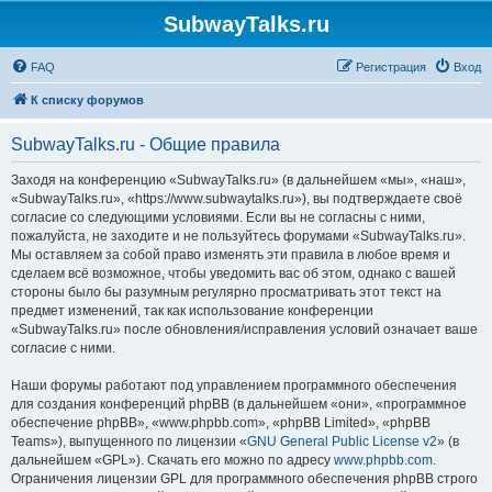
SubwayTalks.ru
FAQ
Регистрация
Вход
К списку форумов
SubwayTalks.ru - Общие правила
Заходя на конференцию «SubwayTalks.ru» (в дальнейшем «мы», «наш»,
«SubwayTalks.ru», «https://www.subwaytalks.ru»), вы подтверждаете своё
согласие со следующими условиями. Если вы не согласны с ними,
пожалуйста, не заходите и не пользуйтесь форумами «SubwayTalks.ru».
Мы оставляем за собой право изменять эти правила в любое время и
сделаем всё возможное, чтобы уведомить вас об этом, однако с вашей
стороны было бы разумным регулярно просматривать этот текст на
предмет изменений, так как использование конференции
«SubwayTalks.ru» после обновления/исправления условий означает ваше
согласие с ними.
Наши форумы работают под управлением программного обеспечения
для создания конференций phpBB (в дальнейшем «они», «программное
обеспечение phpBB», «www.phpbb.com», «phpBB Limited», «phpBB
Teams»), выпущенного по лицензии «
GNU General Public License v2
» (в
дальнейшем «GPL»). Скачать его можно по адресу
www.phpbb.com
.
Ограничения лицензии GPL для программного обеспечения phpBB строго