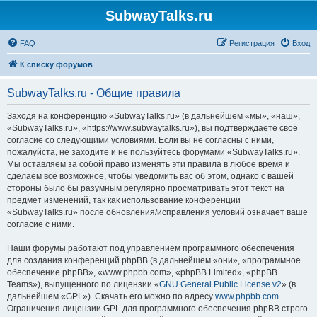
SubwayTalks.ru
FAQ
Регистрация
Вход
К списку форумов
SubwayTalks.ru - Общие правила
Заходя на конференцию «SubwayTalks.ru» (в дальнейшем «мы», «наш»,
«SubwayTalks.ru», «https://www.subwaytalks.ru»), вы подтверждаете своё
согласие со следующими условиями. Если вы не согласны с ними,
пожалуйста, не заходите и не пользуйтесь форумами «SubwayTalks.ru».
Мы оставляем за собой право изменять эти правила в любое время и
сделаем всё возможное, чтобы уведомить вас об этом, однако с вашей
стороны было бы разумным регулярно просматривать этот текст на
предмет изменений, так как использование конференции
«SubwayTalks.ru» после обновления/исправления условий означает ваше
согласие с ними.
Наши форумы работают под управлением программного обеспечения
для создания конференций phpBB (в дальнейшем «они», «программное
обеспечение phpBB», «www.phpbb.com», «phpBB Limited», «phpBB
Teams»), выпущенного по лицензии «
GNU General Public License v2
» (в
дальнейшем «GPL»). Скачать его можно по адресу
www.phpbb.com
.
Ограничения лицензии GPL для программного обеспечения phpBB строго