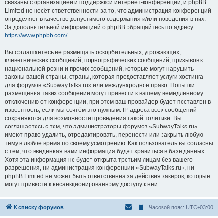
связаны с организацией и поддержкой интернет-конференций, и phpBB
Limited не несёт ответственности за то, что администрация конференций
определяет в качестве допустимого содержания и/или поведения в них.
За дополнительной информацией о phpBB обращайтесь по адресу
https://www.phpbb.com/
.
Вы соглашаетесь не размещать оскорбительных, угрожающих,
клеветнических сообщений, порнографических сообщений, призывов к
национальной розни и прочих сообщений, которые могут нарушить
законы вашей страны, страны, которая предоставляет услуги хостинга
для форумов «SubwayTalks.ru» или международное право. Попытки
размещения таких сообщений могут привести к вашему немедленному
отключению от конференции, при этом ваш провайдер будет поставлен в
известность, если мы сочтём это нужным. IP-адреса всех сообщений
сохраняются для возможности проведения такой политики. Вы
соглашаетесь с тем, что администраторы форумов «SubwayTalks.ru»
имеют право удалить, отредактировать, перенести или закрыть любую
тему в любое время по своему усмотрению. Как пользователь вы согласны
с тем, что введённая вами информация будет храниться в базе данных.
Хотя эта информация не будет открыта третьим лицам без вашего
разрешения, ни администрация конференции «SubwayTalks.ru», ни
phpBB Limited не может быть ответственна за действия хакеров, которые
могут привести к несанкционированному доступу к ней.
К списку форумов
Часовой пояс:
UTC+03:00