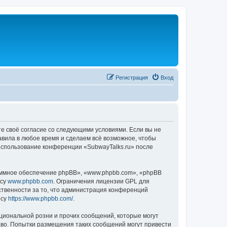
Регистрация
Вход
те своё согласие со следующими условиями. Если вы не
авила в любое время и сделаем всё возможное, чтобы
 использование конференции «SubwayTalks.ru» после
ммное обеспечение phpBB», «www.phpbb.com», «phpBB
есу
www.phpbb.com
. Ограничения лицензии GPL для
ственности за то, что администрация конференций
есу
https://www.phpbb.com/
.
циональной розни и прочих сообщений, которые могут
аво. Попытки размещения таких сообщений могут привести