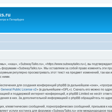
s.ru
етро в Петербурге
ы», «наш», «SubwayTalks.ru», «https://www.subwaytalks.ru»), вы подтверждае
сь форумами «SubwayTalks.ru». Мы оставляем за собой право изменять эти пр
азумным регулярно просматривать этот текст на предмет изменений, так как
с ними.
еспечения для создания конференций phpBB (в дальнейшем «они», «програ
General Public License v2
» (в дальнейшем «GPL»). Скачать его можно по адр
зацией и поддержкой интернет-конференций, и phpBB Limited не несёт ответ
ведения в них. За дополнительной информацией о phpBB обращайтесь по адр
их, клеветнических сообщений, порнографических сообщений, призывов к на
вляет услуги хостинга для форумов «SubwayTalks.ru» или международное пр