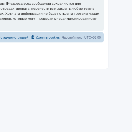
ым. IP-адреса всех сообщений сохраняются для
 отредактировать, перенести или закрыть любую тему в
ных. Хотя эта информация не будет открыта третьим лицам
акеров, которые могут привести к несанкционированному
 с администрацией
Удалить cookies
Часовой пояс:
UTC+03:00