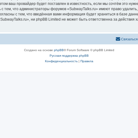
том ваш провайдер будет поставлен в известность, если мы сочтём это нужн
 с тем, что администраторы форумов «SubwayTalks.ru» имеют право удалить,
согласны с тем, что введённая вами информация будет храниться в базе дан
bwayTalks.ru», ни phpBB Limited не может быть ответственна за действия х
Связаться
Создано на основе
phpBB
® Forum Software © phpBB Limited
Русская поддержка phpBB
Конфиденциальность
|
Правила