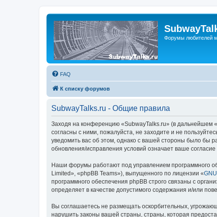
SubwayTalk
Форумы любителей м
FAQ
К списку форумов
SubwayTalks.ru - Общие правила
Заходя на конференцию «SubwayTalks.ru» (в дальнейшем «м
согласны с ними, пожалуйста, не заходите и не пользуйте
уведомить вас об этом, однако с вашей стороны было бы р
обновления/исправления условий означает ваше согласие 
Наши форумы работают под управлением программного об
Limited», «phpBB Teams»), выпущенного по лицензии «
GNU 
программного обеспечения phpBB строго связаны с органи
определяет в качестве допустимого содержания и/или по
Вы соглашаетесь не размещать оскорбительных, угрожающ
нарушить законы вашей страны, страны, которая предоста