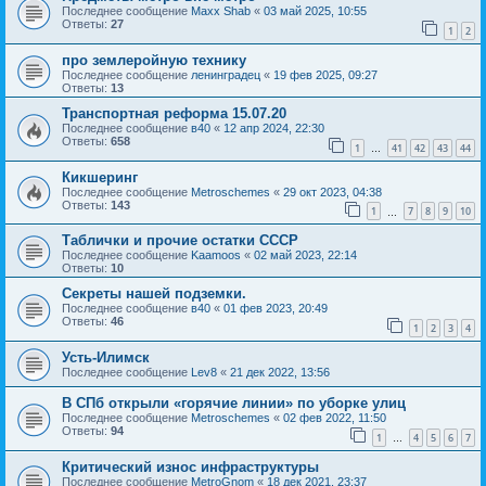
Последнее сообщение
Maxx Shab
«
03 май 2025, 10:55
Ответы:
27
1
2
про землеройную технику
Последнее сообщение
ленинградец
«
19 фев 2025, 09:27
Ответы:
13
Транспортная реформа 15.07.20
Последнее сообщение
в40
«
12 апр 2024, 22:30
Ответы:
658
1
41
42
43
44
…
Кикшеринг
Последнее сообщение
Metroschemes
«
29 окт 2023, 04:38
Ответы:
143
1
7
8
9
10
…
Таблички и прочие остатки СССР
Последнее сообщение
Kaamoos
«
02 май 2023, 22:14
Ответы:
10
Секреты нашей подземки.
Последнее сообщение
в40
«
01 фев 2023, 20:49
Ответы:
46
1
2
3
4
Усть-Илимск
Последнее сообщение
Lev8
«
21 дек 2022, 13:56
В СПб открыли «горячие линии» по уборке улиц
Последнее сообщение
Metroschemes
«
02 фев 2022, 11:50
Ответы:
94
1
4
5
6
7
…
Критический износ инфраструктуры
Последнее сообщение
MetroGnom
«
18 дек 2021, 23:37