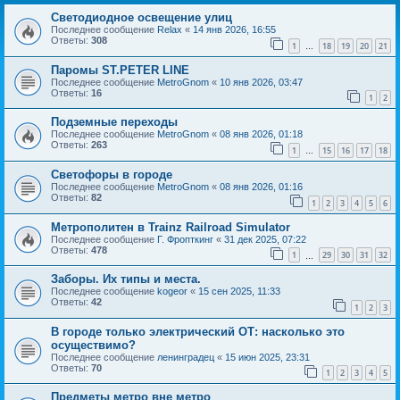
Светодиодное освещение улиц
Последнее сообщение
Relax
«
14 янв 2026, 16:55
Ответы:
308
1
18
19
20
21
…
Паромы ST.PETER LINE
Последнее сообщение
MetroGnom
«
10 янв 2026, 03:47
Ответы:
16
1
2
Подземные переходы
Последнее сообщение
MetroGnom
«
08 янв 2026, 01:18
Ответы:
263
1
15
16
17
18
…
Светофоры в городе
Последнее сообщение
MetroGnom
«
08 янв 2026, 01:16
Ответы:
82
1
2
3
4
5
6
Метрополитен в Trainz Railroad Simulator
Последнее сообщение
Г. Фропткинг
«
31 дек 2025, 07:22
Ответы:
478
1
29
30
31
32
…
Заборы. Их типы и места.
Последнее сообщение
kogeor
«
15 сен 2025, 11:33
Ответы:
42
1
2
3
В городе только электрический ОТ: насколько это
осуществимо?
Последнее сообщение
ленинградец
«
15 июн 2025, 23:31
Ответы:
70
1
2
3
4
5
Предметы метро вне метро