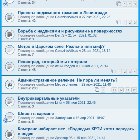
Ответы:
34
1
2
3
Проекты подземного трамвая в Ленинграде
Последнее сообщение
GelezinisVilkas
«
27 окт 2021, 22:23
Ответы:
42
1
2
3
Борьба с надписями и рисунками на поверхностях
Последнее сообщение
Den.S
«
21 окт 2021, 01:32
Ответы:
3
Метро в Царском селе. Реально или миф?
Последнее сообщение
GelezinisVilkas
«
26 авг 2021, 16:14
Ответы:
7
Ленинград, который мы потеряли
Последнее сообщение
ленинградец
«
13 июл 2021, 21:47
Ответы:
48
1
2
3
4
Административное деление. Не пора ли менять?
Последнее сообщение
Metroschemes
«
29 июн 2021, 11:40
Ответы:
200
1
11
12
13
14
…
Внутриквартальные указатели
Последнее сообщение
Lindt
«
08 июн 2021, 22:46
Ответы:
3
Шпион в кармане
Последнее сообщение
Заводская
«
16 апр 2021, 18:07
Ответы:
6
Комтранс набирает вес. «Подведы» КРТИ хотят передать
в веден
Последнее сообщение
Дозатор 95
«
15 янв 2021, 14:44