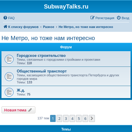
SubwayTalks.ru
FAQ
Регистрация
Вход
К списку форумов
Разное
Не Метро, но тоже нам интересно
Не Метро, но тоже нам интересно
Форум
Городское строительство
Темы, связанные с городскими стройками и проектами
Темы:
118
Общественный транспорт
Темы, касающиеся общественного транспорта Петербурга и других
городов мира
Темы:
133
Ж.д.
Темы:
75
Новая тема
1
2
3
4
5
6
След.
137 тем
Темы