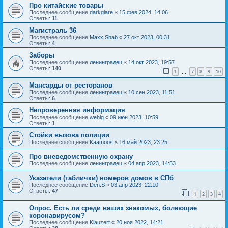
Про китайские товары
Последнее сообщение
darkglare
«
15 фев 2024, 14:06
Ответы:
11
Магистраль 36
Последнее сообщение
Maxx Shab
«
27 окт 2023, 00:31
Ответы:
4
Заборы
Последнее сообщение
ленинградец
«
14 окт 2023, 19:57
Ответы:
140
1
7
8
9
10
…
Мансарды от ресторанов
Последнее сообщение
ленинградец
«
10 сен 2023, 11:51
Ответы:
6
Непроверенная информация
Последнее сообщение
wehig
«
09 июн 2023, 10:59
Ответы:
1
Стойки вызова полиции
Последнее сообщение
Kaamoos
«
16 май 2023, 23:25
Про вневедомственную охрану
Последнее сообщение
ленинградец
«
04 апр 2023, 14:53
Указатели (таблички) номеров домов в СПб
Последнее сообщение
Den.S
«
03 апр 2023, 22:10
Ответы:
47
1
2
3
4
Опрос. Есть ли среди ваших знакомых, болеющие
коронавирусом?
Последнее сообщение
Klauzert
«
20 ноя 2022, 14:21