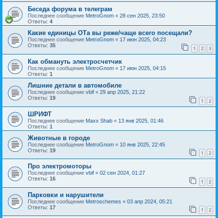
Беседа форума в телеграм
Последнее сообщение
MetroGnom
«
28 сен 2025, 23:50
Ответы:
4
Какие единицы ОТа вы реже/чаще всего посещали?
Последнее сообщение
MetroGnom
«
17 июн 2025, 04:23
Ответы:
35
1
2
3
Как обмануть электросчетчик
Последнее сообщение
MetroGnom
«
17 июн 2025, 04:15
Ответы:
1
Лишние детали в автомобиле
Последнее сообщение
vbif
«
29 апр 2025, 21:22
Ответы:
19
1
2
ШРИФТ
Последнее сообщение
Maxx Shab
«
13 янв 2025, 01:46
Ответы:
1
Животные в городе
Последнее сообщение
MetroGnom
«
10 янв 2025, 22:45
Ответы:
19
1
2
Про электромоторы
Последнее сообщение
vbif
«
02 сен 2024, 01:27
Ответы:
16
1
2
Парковки и нарушители
Последнее сообщение
Metroschemes
«
03 апр 2024, 05:21
Ответы:
17
1
2