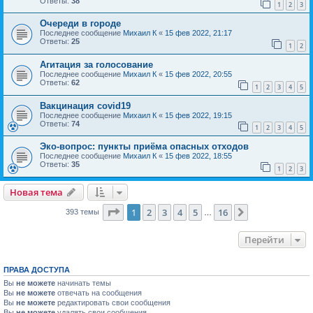
Ответы:
38
1
2
3
Очереди в городе
Последнее сообщение
Михаил К
«
15 фев 2022, 21:17
Ответы:
25
1
2
Агитация за голосование
Последнее сообщение
Михаил К
«
15 фев 2022, 20:55
Ответы:
62
1
2
3
4
5
Вакцинация covid19
Последнее сообщение
Михаил К
«
15 фев 2022, 19:15
Ответы:
74
1
2
3
4
5
Эко-вопрос: пункты приёма опасных отходов
Последнее сообщение
Михаил К
«
15 фев 2022, 18:55
Ответы:
35
1
2
3
Новая тема
Страница
1
из
16
1
2
3
4
5
16
След.
393 темы
…
Перейти
ПРАВА ДОСТУПА
Вы
не можете
начинать темы
Вы
не можете
отвечать на сообщения
Вы
не можете
редактировать свои сообщения
Вы
не можете
удалять свои сообщения