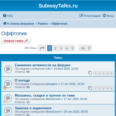
SubwayTalks.ru
FAQ
Регистрация
Вход
К списку форумов
Разное
Оффтопик
Оффтопик
Новая тема
Страница
1
из
16
1
2
3
4
5
16
След.
393 темы
…
Темы
Снижение активности на форуме
Последнее сообщение
LAV
«
14 июл 2026, 22:00
Ответы:
64
1
2
3
4
5
О погоде
Последнее сообщение
darkglare
«
17 окт 2025, 16:30
Ответы:
65
1
2
3
4
5
Магазины, скидки и прочее по теме
Последнее сообщение
MetroGnom
«
17 окт 2025, 00:46
Ответы:
13
Заметки о маркетинге
Последнее сообщение
MetroGnom
«
29 сен 2025, 00:55
Ответы:
12