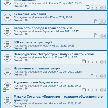
Последнее сообщение
MetroGnom
«
23 дек 2021, 15:05
Ответы:
45
1
2
3
4
Китайская компания
Последнее сообщение
в40
«
17 ноя 2021, 20:37
Ответы:
20
1
2
Стоимость проезда в транспорте х10
Последнее сообщение
Адмирал
«
01 ноя 2021, 10:27
Ответы:
26
1
2
900 вагонов за три года?
Последнее сообщение
W0LF
«
01 окт 2021, 20:23
Ответы:
11
Петербургский "Метрострой" получил шесть исков
Последнее сообщение
Svjazist
«
28 сен 2021, 12:07
Ответы:
60
1
2
3
4
5
Изменения в правилах метро
Последнее сообщение
MetroGnom
«
10 сен 2021, 21:38
Ответы:
32
1
2
3
Журналистские бредни о метро
Последнее сообщение
MetroGnom
«
15 авг 2021, 20:17
Ответы:
66
1
2
3
4
5
Максим Соколов: «Приоритет – развитие общественного
транспор
Последнее сообщение
MetroGnom
«
02 авг 2021, 22:45
Ответы:
3