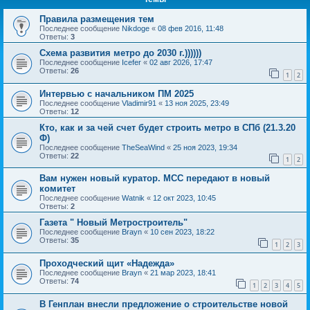
Правила размещения тем
Последнее сообщение
Nikdoge
«
08 фев 2016, 11:48
Ответы:
3
Схема развития метро до 2030 г.))))))
Последнее сообщение
Icefer
«
02 авг 2026, 17:47
Ответы:
26
1
2
Интервью с начальником ПМ 2025
Последнее сообщение
Vladimir91
«
13 ноя 2025, 23:49
Ответы:
12
Кто, как и за чей счет будет строить метро в СПб (21.3.20
Ф)
Последнее сообщение
TheSeaWind
«
25 ноя 2023, 19:34
Ответы:
22
1
2
Вам нужен новый куратор. МСС передают в новый
комитет
Последнее сообщение
Watnik
«
12 окт 2023, 10:45
Ответы:
2
Газета " Новый Метростроитель"
Последнее сообщение
Brayn
«
10 сен 2023, 18:22
Ответы:
35
1
2
3
Проходческий щит «Надежда»
Последнее сообщение
Brayn
«
21 мар 2023, 18:41
Ответы:
74
1
2
3
4
5
В Генплан внесли предложение о строительстве новой