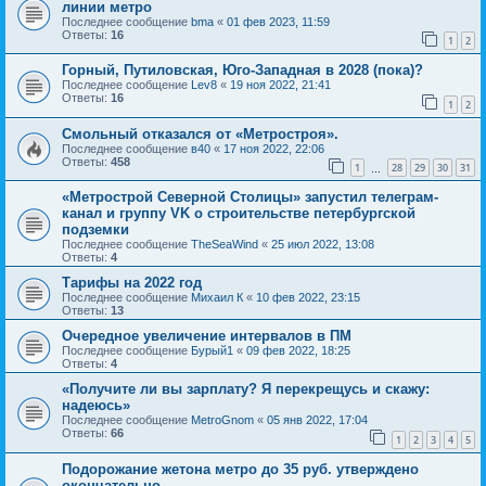
линии метро
Последнее сообщение
bma
«
01 фев 2023, 11:59
Ответы:
16
1
2
Горный, Путиловская, Юго-Западная в 2028 (пока)?
Последнее сообщение
Lev8
«
19 ноя 2022, 21:41
Ответы:
16
1
2
Смольный отказался от «Метростроя».
Последнее сообщение
в40
«
17 ноя 2022, 22:06
Ответы:
458
1
28
29
30
31
…
«Метрострой Северной Столицы» запустил телеграм-
канал и группу VK о строительстве петербургской
подземки
Последнее сообщение
TheSeaWind
«
25 июл 2022, 13:08
Ответы:
4
Тарифы на 2022 год
Последнее сообщение
Михаил К
«
10 фев 2022, 23:15
Ответы:
13
Очередное увеличение интервалов в ПМ
Последнее сообщение
Бурый1
«
09 фев 2022, 18:25
Ответы:
4
«Получите ли вы зарплату? Я перекрещусь и скажу:
надеюсь»
Последнее сообщение
MetroGnom
«
05 янв 2022, 17:04
Ответы:
66
1
2
3
4
5
Подорожание жетона метро до 35 руб. утверждено
окончательно