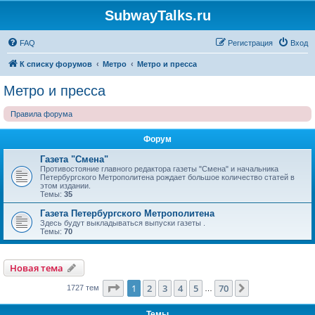
SubwayTalks.ru
FAQ
Регистрация
Вход
К списку форумов
Метро
Метро и пресса
Метро и пресса
Правила форума
Форум
Газета "Смена"
Противостояние главного редактора газеты "Смена" и начальника
Петербургского Метрополитена рождает большое количество статей в
этом издании.
Темы:
35
Газета Петербургского Метрополитена
Здесь будут выкладываться выпуски газеты .
Темы:
70
Новая тема
Страница
1
из
70
1
2
3
4
5
70
След.
1727 тем
…
Темы