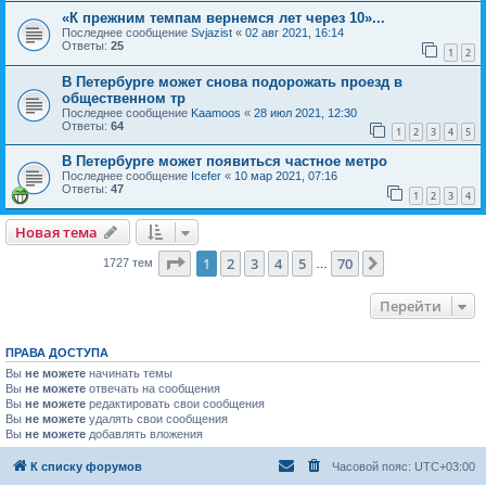
«К прежним темпам вернемся лет через 10»...
Последнее сообщение
Svjazist
«
02 авг 2021, 16:14
Ответы:
25
1
2
В Петербурге может снова подорожать проезд в
общественном тр
Последнее сообщение
Kaamoos
«
28 июл 2021, 12:30
Ответы:
64
1
2
3
4
5
В Петербурге может появиться частное метро
Последнее сообщение
Icefer
«
10 мар 2021, 07:16
Ответы:
47
1
2
3
4
Новая тема
Страница
1
из
70
1
2
3
4
5
70
След.
1727 тем
…
Перейти
ПРАВА ДОСТУПА
Вы
не можете
начинать темы
Вы
не можете
отвечать на сообщения
Вы
не можете
редактировать свои сообщения
Вы
не можете
удалять свои сообщения
Вы
не можете
добавлять вложения
К списку форумов
Часовой пояс:
UTC+03:00