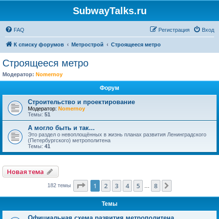
SubwayTalks.ru
FAQ
Регистрация
Вход
К списку форумов
Метрострой
Строящееся метро
Строящееся метро
Модератор:
Nomernoy
Форум
Строительство и проектирование
Модератор:
Nomernoy
Темы:
51
А могло быть и так...
Это раздел о невоплощённых в жизнь планах развития Ленинградского
(Петербургского) метрополитена
Темы:
41
Новая тема
Страница
1
из
8
1
2
3
4
5
8
След.
182 темы
…
Темы
Официальная схема развития метрополитена