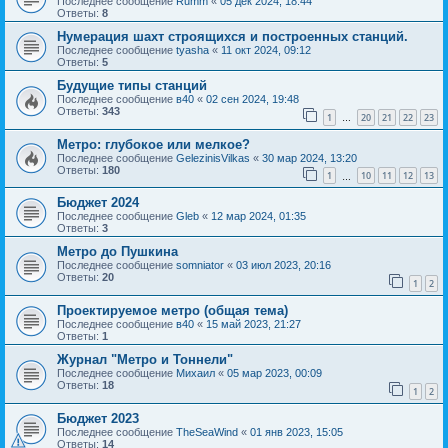
Последнее сообщение
Rumm
«
05 дек 2024, 18:44
Ответы:
8
Нумерация шахт строящихся и построенных станций.
Последнее сообщение
tyasha
«
11 окт 2024, 09:12
Ответы:
5
Будущие типы станций
Последнее сообщение
в40
«
02 сен 2024, 19:48
Ответы:
343
1
20
21
22
23
…
Метро: глубокое или мелкое?
Последнее сообщение
GelezinisVilkas
«
30 мар 2024, 13:20
Ответы:
180
1
10
11
12
13
…
Бюджет 2024
Последнее сообщение
Gleb
«
12 мар 2024, 01:35
Ответы:
3
Метро до Пушкина
Последнее сообщение
somniator
«
03 июл 2023, 20:16
Ответы:
20
1
2
Проектируемое метро (общая тема)
Последнее сообщение
в40
«
15 май 2023, 21:27
Ответы:
1
Журнал "Метро и Тоннели"
Последнее сообщение
Михаил
«
05 мар 2023, 00:09
Ответы:
18
1
2
Бюджет 2023
Последнее сообщение
TheSeaWind
«
01 янв 2023, 15:05
Ответы:
14