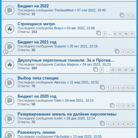
Бюджет на 2022
Последнее сообщение
TheSeaWind
«
07 сен 2022, 19:49
Ответы:
15
1
2
Строящееся метро
Последнее сообщение
Brayn
«
03 авг 2022, 21:06
Ответы:
153
1
8
9
10
11
…
Бюджет на 2021 год
Последнее сообщение
Svjazist
«
20 окт 2021, 22:19
Ответы:
35
1
2
3
Двухпутные перегонные тоннели: За и Против...
Последнее сообщение
Carolus Magnus
«
04 окт 2021, 15:23
Ответы:
384
1
23
24
25
26
…
Выбор типа станции
Последнее сообщение
Alexsey
«
11 мар 2021, 10:52
Ответы:
76
1
2
3
4
5
6
Бюджет на 2020 год
Последнее сообщение
Gleb
«
26 янв 2021, 18:16
Ответы:
58
1
2
3
4
Резервирование земель на далёкие перспективы
Последнее сообщение
Icefer
«
28 дек 2020, 12:14
Ответы:
75
1
2
3
4
5
6
Разомкнуть линию
Последнее сообщение
FileJunkie
«
13 янв 2020, 15:55