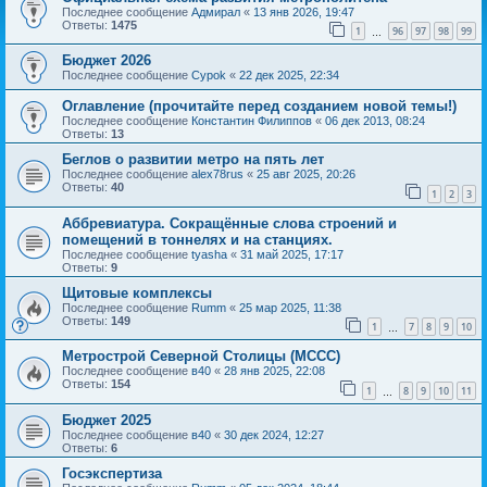
Последнее сообщение
Адмирал
«
13 янв 2026, 19:47
Ответы:
1475
1
96
97
98
99
…
Бюджет 2026
Последнее сообщение
Cypok
«
22 дек 2025, 22:34
Оглавление (прочитайте перед созданием новой темы!)
Последнее сообщение
Константин Филиппов
«
06 дек 2013, 08:24
Ответы:
13
Беглов о развитии метро на пять лет
Последнее сообщение
alex78rus
«
25 авг 2025, 20:26
Ответы:
40
1
2
3
Аббревиатура. Сокращённые слова строений и
помещений в тоннелях и на станциях.
Последнее сообщение
tyasha
«
31 май 2025, 17:17
Ответы:
9
Щитовые комплексы
Последнее сообщение
Rumm
«
25 мар 2025, 11:38
Ответы:
149
1
7
8
9
10
…
Метрострой Северной Столицы (МССС)
Последнее сообщение
в40
«
28 янв 2025, 22:08
Ответы:
154
1
8
9
10
11
…
Бюджет 2025
Последнее сообщение
в40
«
30 дек 2024, 12:27
Ответы:
6
Госэкспертиза