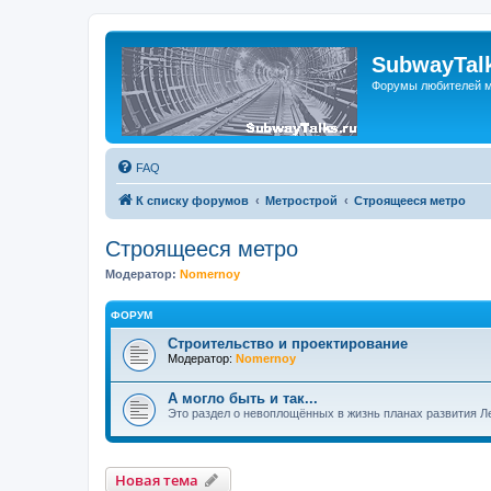
SubwayTalk
Форумы любителей м
FAQ
К списку форумов
Метрострой
Строящееся метро
Строящееся метро
Модератор:
Nomernoy
ФОРУМ
Строительство и проектирование
Модератор:
Nomernoy
А могло быть и так...
Это раздел о невоплощённых в жизнь планах развития Л
Новая тема