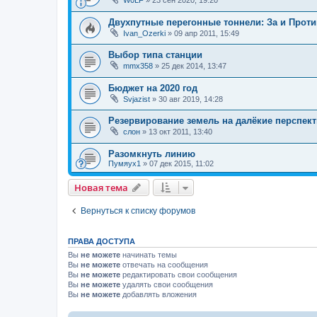
Двухпутные перегонные тоннели: За и Против
Ivan_Ozerki
»
09 апр 2011, 15:49
Выбор типа станции
mmx358
»
25 дек 2014, 13:47
Бюджет на 2020 год
Svjazist
»
30 авг 2019, 14:28
Резервирование земель на далёкие перспек
слон
»
13 окт 2011, 13:40
Разомкнуть линию
Пумяух1
»
07 дек 2015, 11:02
Новая тема
Вернуться к списку форумов
ПРАВА ДОСТУПА
Вы
не можете
начинать темы
Вы
не можете
отвечать на сообщения
Вы
не можете
редактировать свои сообщения
Вы
не можете
удалять свои сообщения
Вы
не можете
добавлять вложения