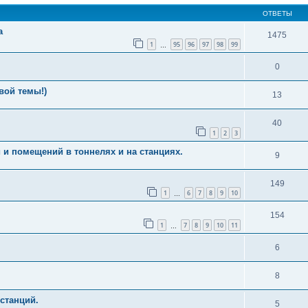
ОТВЕТЫ
а
1475
1
95
96
97
98
99
…
0
вой темы!)
13
40
1
2
3
и помещений в тоннелях и на станциях.
9
149
1
6
7
8
9
10
…
154
1
7
8
9
10
11
…
6
8
станций.
5