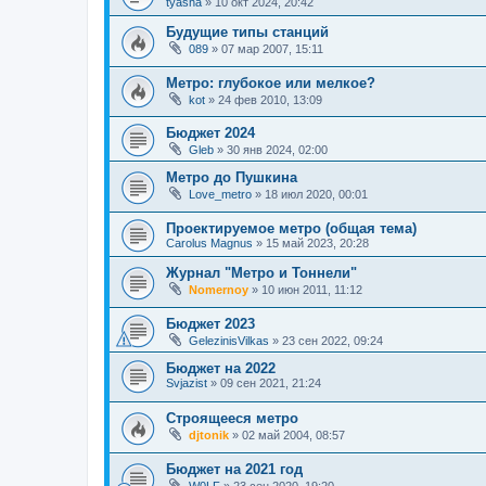
tyasha
»
10 окт 2024, 20:42
Будущие типы станций
089
»
07 мар 2007, 15:11
Метро: глубокое или мелкое?
kot
»
24 фев 2010, 13:09
Бюджет 2024
Gleb
»
30 янв 2024, 02:00
Метро до Пушкина
Love_metro
»
18 июл 2020, 00:01
Проектируемое метро (общая тема)
Carolus Magnus
»
15 май 2023, 20:28
Журнал "Метро и Тоннели"
Nomernoy
»
10 июн 2011, 11:12
Бюджет 2023
GelezinisVilkas
»
23 сен 2022, 09:24
Бюджет на 2022
Svjazist
»
09 сен 2021, 21:24
Строящееся метро
djtonik
»
02 май 2004, 08:57
Бюджет на 2021 год
W0LF
»
23 сен 2020, 19:20