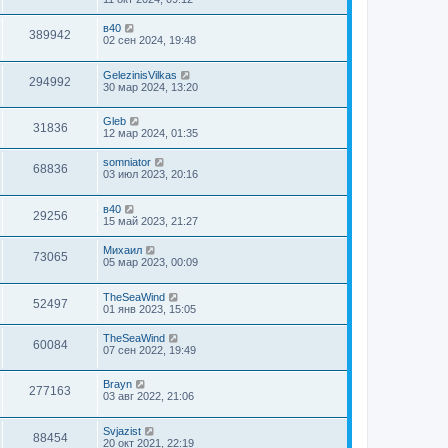
в40
389942
02 сен 2024, 19:48
GelezinisVilkas
294992
30 мар 2024, 13:20
Gleb
31836
12 мар 2024, 01:35
somniator
68836
03 июл 2023, 20:16
в40
29256
15 май 2023, 21:27
Михаил
73065
05 мар 2023, 00:09
TheSeaWind
52497
01 янв 2023, 15:05
TheSeaWind
60084
07 сен 2022, 19:49
Brayn
277163
03 авг 2022, 21:06
Svjazist
88454
20 окт 2021, 22:19