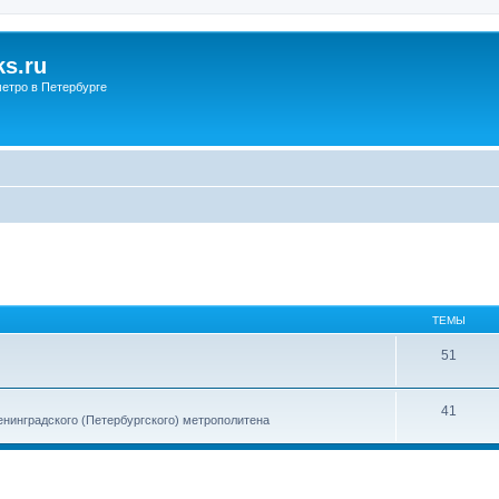
s.ru
етро в Петербурге
ТЕМЫ
51
41
енинградского (Петербургского) метрополитена