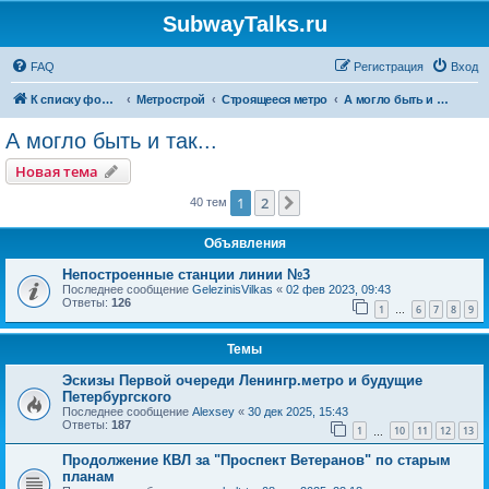
SubwayTalks.ru
FAQ
Регистрация
Вход
К списку форумов
Метрострой
Строящееся метро
А могло быть и так...
А могло быть и так...
Новая тема
1
2
След.
40 тем
Объявления
Непостроенные станции линии №3
Последнее сообщение
GelezinisVilkas
«
02 фев 2023, 09:43
Ответы:
126
1
6
7
8
9
…
Темы
Эскизы Первой очереди Ленингр.метро и будущие
Петербургского
Последнее сообщение
Alexsey
«
30 дек 2025, 15:43
Ответы:
187
1
10
11
12
13
…
Продолжение КВЛ за "Проспект Ветеранов" по старым
планам