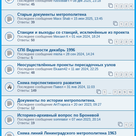
Последнее сообщение
russobalt-t
«
08 дек 2025, 23:18
Ответы:
45
1
2
3
4
Старые документы метрополитена
Последнее сообщение
Maxx Shab
«
15 июн 2025, 13:45
Ответы:
39
1
2
3
Станции и выходы со станций, исключённые из проекта
Последнее сообщение
Михаил К
«
01 ноя 2024, 18:24
Ответы:
50
1
2
3
4
СПб Ведомости декабрь 1996
Последнее сообщение
misha
«
28 сен 2024, 14:24
Ответы:
5
Неосуществлённые проекты пересадочных узлов
Последнее сообщение
Ekaam42
«
11 авг 2024, 22:25
Ответы:
48
1
2
3
4
Схема перспективного развития
Последнее сообщение
Павел
«
31 янв 2024, 11:03
Ответы:
149
1
7
8
9
10
…
Документы по истории метрополитена.
Последнее сообщение
ArtTrapeza
«
20 окт 2023, 09:27
Ответы:
12
Историко-архивный вопрос по Броневой
Последнее сообщение
somniator
«
07 июл 2023, 20:14
Ответы:
19
1
2
Схема линий Ленинградского метрополитена 1963