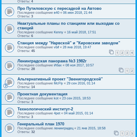
Ответы:
4
Про Путиловскую с пересадкой на Автово
Последнее сообщение
в40
«
06 июн 2018, 21:44
Ответы:
3
Неактуальные планы по станциям или выходам со
станций
Последнее сообщение
Kenny
«
16 май 2018, 17:51
Ответы:
6
Станция между "Нарвской" и "Кировским заводом"
Последнее сообщение
vbif
«
28 янв 2018, 19:47
Ответы:
45
1
2
3
4
Ленинградская панорама №3 1982г
Последнее сообщение
Ибах
«
08 ноя 2017, 10:57
Ответы:
28
1
2
Альтернативный проект "Звенигородской"
Последнее сообщение
McFly
«
29 сен 2016, 01:14
Ответы:
14
Проектная документация
Последнее сообщение
kot
«
23 сен 2015, 18:53
Ответы:
3
Технологический институт-2
Последнее сообщение
4pet
«
04 май 2015, 01:14
Ответы:
3
Генеральный план 1970
Последнее сообщение
ленинградец
«
21 янв 2015, 18:58
Ответы:
32
1
2
3