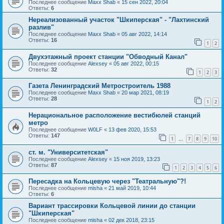
Последнее сообщение
Maxx Shab
«
15 сен 2022, 20:04
Ответы:
6
Нереализованный участок "Шкиперская" - "Лахтинский
разлив"
Последнее сообщение
Maxx Shab
«
05 авг 2022, 14:14
Ответы:
16
1
2
Двухэтажный проект станции "Обводный Канал"
Последнее сообщение
Alexsey
«
05 авг 2022, 00:15
Ответы:
32
1
2
3
Газета Ленинградский Метростроитель 1988
Последнее сообщение
Maxx Shab
«
20 мар 2021, 08:19
Ответы:
28
1
2
Нерациональное расположение вестибюлей станций
метро
Последнее сообщение
W0LF
«
13 фев 2020, 15:53
Ответы:
147
1
7
8
9
10
…
ст. м. "Университетская"
Последнее сообщение
Alexsey
«
15 ноя 2019, 13:23
Ответы:
87
1
2
3
4
5
6
Пересадка на Кольцевую через "Театральную"?!
Последнее сообщение
misha
«
21 май 2019, 10:44
Ответы:
6
Вариант трассировки Кольцевой линии до станции
"Шкиперская"
Последнее сообщение
misha
«
02 дек 2018, 23:15