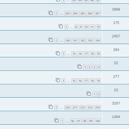
1
83
84
85
86
87
…
3999
1
263
264
265
266
267
…
175
1
8
9
10
11
12
…
2457
1
160
161
162
163
164
…
284
1
15
16
17
18
19
…
52
1
2
3
4
277
1
15
16
17
18
19
…
23
1
2
3207
1
210
211
212
213
214
…
1494
1
96
97
98
99
100
…