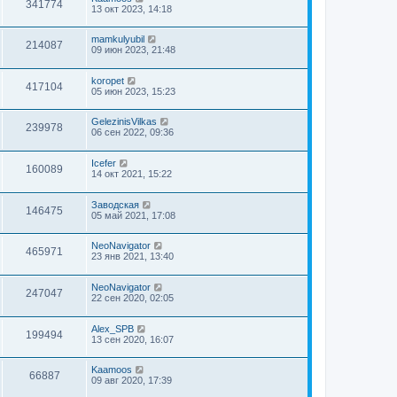
341774
13 окт 2023, 14:18
mamkulyubil
214087
09 июн 2023, 21:48
koropet
417104
05 июн 2023, 15:23
GelezinisVilkas
239978
06 сен 2022, 09:36
Icefer
160089
14 окт 2021, 15:22
Заводская
146475
05 май 2021, 17:08
NeoNavigator
465971
23 янв 2021, 13:40
NeoNavigator
247047
22 сен 2020, 02:05
Alex_SPB
199494
13 сен 2020, 16:07
Kaamoos
66887
09 авг 2020, 17:39