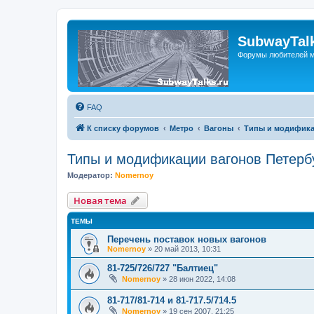
SubwayTalk
Форумы любителей м
FAQ
К списку форумов
Метро
Вагоны
Типы и модифика
Типы и модификации вагонов Петерб
Модератор:
Nomernoy
Новая тема
ТЕМЫ
Перечень поставок новых вагонов
Nomernoy
»
20 май 2013, 10:31
81-725/726/727 "Балтиец"
Nomernoy
»
28 июн 2022, 14:08
81-717/81-714 и 81-717.5/714.5
Nomernoy
»
19 сен 2007, 21:25