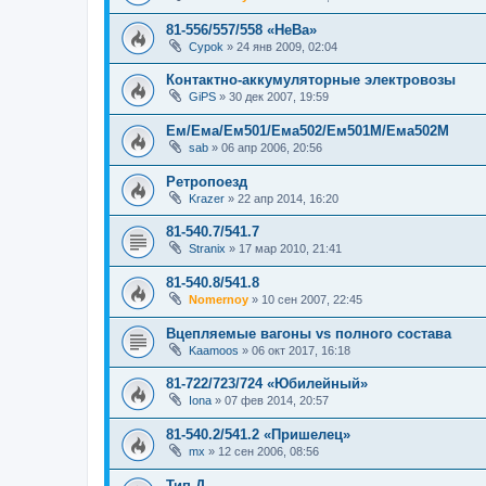
81-556/557/558 «НеВа»
Cypok
»
24 янв 2009, 02:04
Контактно-аккумуляторные электровозы
GiPS
»
30 дек 2007, 19:59
Ем/Ема/Ем501/Ема502/Ем501М/Ема502М
sab
»
06 апр 2006, 20:56
Ретропоезд
Krazer
»
22 апр 2014, 16:20
81-540.7/541.7
Stranix
»
17 мар 2010, 21:41
81-540.8/541.8
Nomernoy
»
10 сен 2007, 22:45
Вцепляемые вагоны vs полного состава
Kaamoos
»
06 окт 2017, 16:18
81-722/723/724 «Юбилейный»
Iona
»
07 фев 2014, 20:57
81-540.2/541.2 «Пришелец»
mx
»
12 сен 2006, 08:56
Тип Д