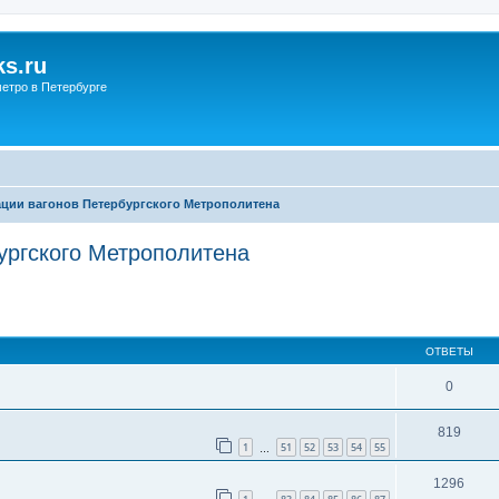
s.ru
етро в Петербурге
ции вагонов Петербургского Метрополитена
ургского Метрополитена
ОТВЕТЫ
0
819
1
51
52
53
54
55
…
1296