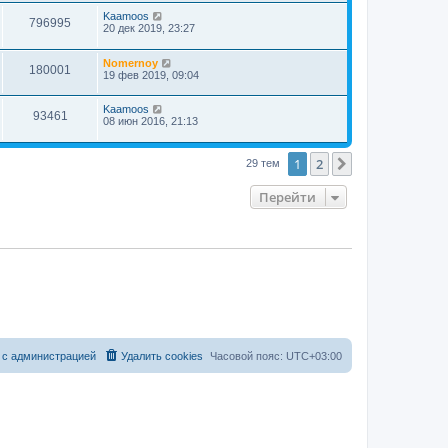
Kaamoos
796995
20 дек 2019, 23:27
Nomernoy
180001
19 фев 2019, 09:04
Kaamoos
93461
08 июн 2016, 21:13
1
2
След.
29 тем
Перейти
 с администрацией
Удалить cookies
Часовой пояс:
UTC+03:00