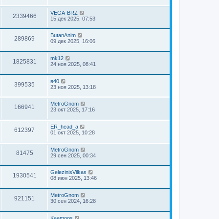
VEGA-BRZ
2339466
15 дек 2025, 07:53
ButanAnim
289869
09 дек 2025, 16:06
mk12
1825831
24 ноя 2025, 08:41
в40
399535
23 ноя 2025, 13:18
MetroGnom
166941
23 окт 2025, 17:16
ER_head_a
612397
01 окт 2025, 10:28
MetroGnom
81475
29 сен 2025, 00:34
GelezinisVilkas
1930541
08 июн 2025, 13:46
MetroGnom
921151
30 сен 2024, 16:28
Kaamoos