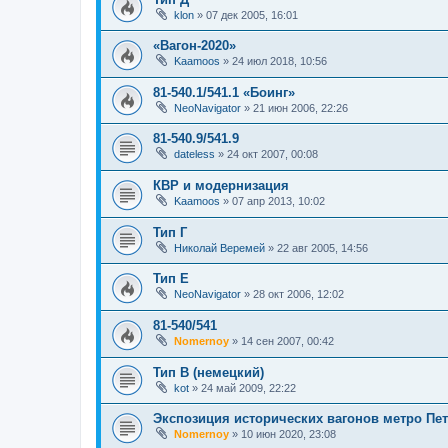
klon
»
07 дек 2005, 16:01
«Вагон-2020»
Kaamoos
»
24 июл 2018, 10:56
81-540.1/541.1 «Боинг»
NeoNavigator
»
21 июн 2006, 22:26
81-540.9/541.9
dateless
»
24 окт 2007, 00:08
КВР и модернизация
Kaamoos
»
07 апр 2013, 10:02
Тип Г
Николай Веремей
»
22 авг 2005, 14:56
Тип Е
NeoNavigator
»
28 окт 2006, 12:02
81-540/541
Nomernoy
»
14 сен 2007, 00:42
Тип В (немецкий)
kot
»
24 май 2009, 22:22
Экспозиция исторических вагонов метро Пет
Nomernoy
»
10 июн 2020, 23:08