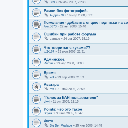
089
»
26 май 2007, 22:38
Рамки без фотографий.
Андрей78
»
16 мар 2008, 01:15
Пожелание - добавить опцию подписки на с
Alex8673
»
22 авг 2008, 15:40
Ошибки при работе форума
сандро
»
24 окт 2007, 15:19
Что творится с куками??
tu2-167
»
23 июл 2008, 21:31
Админское.
Rumm
»
13 мар 2008, 01:08
Время
kot
»
29 апр 2008, 21:33
Аватара
mx
»
21 май 2006, 22:59
"Голос за БАН пользователя"
vi-vi
»
11 окт 2005, 19:15
Points: что это такое
Shyrik
»
30 янв 2005, 10:47
Фото
Big Ben Wallace
»
25 янв 2008, 14:48