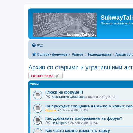
SubwayTalk
Форумы любителей м
FAQ
К списку форумов
Разное
Техподдержка
Архив со 
Архив со старыми и утратившими ак
Новая тема
ТЕМЫ
Глюки на форуме!!!
Константин Филиппов
»
06 янв 2007, 09:11
Не приходит собщение на мыло о новых соо
djtonik
»
18 сен 2008, 08:26
Как добавлять изображения на форум?
DSROpen
»
24 сен 2008, 16:54
Как часто можно изменять карму