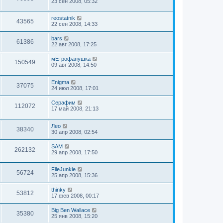
23 сен 2008, 05:32
reostatnik
43565
22 сен 2008, 14:33
bars
61386
22 авг 2008, 17:25
мЕтрофанушка
150549
09 авг 2008, 14:50
Enigma
37075
24 июл 2008, 17:01
Серафим
112072
17 май 2008, 21:13
Лео
38340
30 апр 2008, 02:54
SAM
262132
29 апр 2008, 17:50
FileJunkie
56724
25 апр 2008, 15:36
thinky
53812
17 фев 2008, 00:17
Big Ben Wallace
35380
25 янв 2008, 15:20