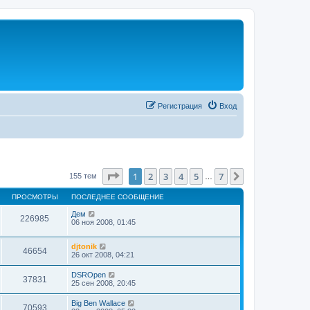
Регистрация
Вход
Страница
1
из
7
1
2
3
4
5
7
След.
155 тем
…
ПРОСМОТРЫ
ПОСЛЕДНЕЕ СООБЩЕНИЕ
Дем
226985
06 ноя 2008, 01:45
djtonik
46654
26 окт 2008, 04:21
DSROpen
37831
25 сен 2008, 20:45
Big Ben Wallace
70593