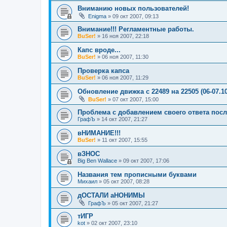
Вниманию новых пользователей!
Enigma
»
09 окт 2007, 09:13
Внимание!!! Регламентные работы.
BuSer!
»
16 ноя 2007, 22:18
Капс вроде...
BuSer!
»
06 ноя 2007, 11:30
Проверка капса
BuSer!
»
06 ноя 2007, 11:29
Обновление движка с 22489 на 22505 (06-07.10
BuSer!
»
07 окт 2007, 15:00
Проблема с добавлением своего ответа посл
ГрафЪ
»
14 окт 2007, 21:27
вНИМАНИЕ!!!
BuSer!
»
11 окт 2007, 15:55
вЗНОС
Big Ben Wallace
»
09 окт 2007, 17:06
Названия тем прописными буквами
Михаил
»
05 окт 2007, 08:28
дОСТАЛИ аНОНИМЫ
ГрафЪ
»
05 окт 2007, 21:27
тИГР
kot
»
02 окт 2007, 23:10