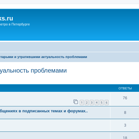
s.ru
етро в Петербурге
старыми и утратившими актуальность проблемами
туальность проблемами
ОТВЕТЫ
76
1
2
3
4
5
6
бщениях в подписанных темах и форумах..
8
3
18