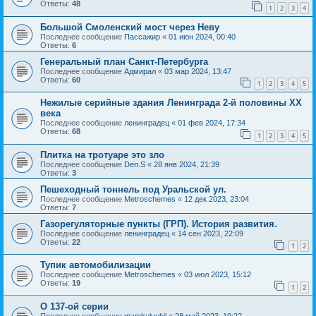
Ответы:
48
1
2
3
4
Большой Смоленский мост через Неву
Последнее сообщение
Пассажир
«
01 июн 2024, 00:40
Ответы:
6
Генеральный план Санкт-Петербурга
Последнее сообщение
Адмирал
«
03 мар 2024, 13:47
Ответы:
60
1
2
3
4
5
Нежилые серийные здания Ленинграда 2-й половины XX
века
Последнее сообщение
ленинградец
«
01 фев 2024, 17:34
Ответы:
68
1
2
3
4
5
Плитка на тротуаре это зло
Последнее сообщение
Den.S
«
28 янв 2024, 21:39
Ответы:
3
Пешеходный тоннель под Уральской ул.
Последнее сообщение
Metroschemes
«
12 дек 2023, 23:04
Ответы:
7
Газорегуляторные пункты (ГРП). История развития.
Последнее сообщение
ленинградец
«
14 сен 2023, 22:09
Ответы:
22
1
2
Тупик автомобилизации
Последнее сообщение
Metroschemes
«
03 июл 2023, 15:12
Ответы:
19
1
2
О 137-ой серии