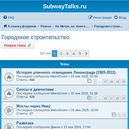
SubwayTalks.ru
FAQ
Регистрация
Вход
К списку форумов
Разное
Не Метро, но тоже нам интересно
Городское строительство
Городское строительство
Новая тема
1
2
3
4
5
След.
118 тем
Темы
История уличного освещения Ленинграда (1965-2011)
Последнее сообщение
MetroGnom
«
24 янв 2026, 02:46
Ответы:
444
1
27
28
29
30
…
Сносы и демонтажи
Последнее сообщение
MetroGnom
«
10 янв 2026, 01:56
Ответы:
426
1
26
27
28
29
…
Мосты через Неву
Последнее сообщение
MetroGnom
«
18 июн 2025, 15:43
Ответы:
17
1
2
Развязки
Последнее сообщение
Димон
«
23 ноя 2024, 17:44