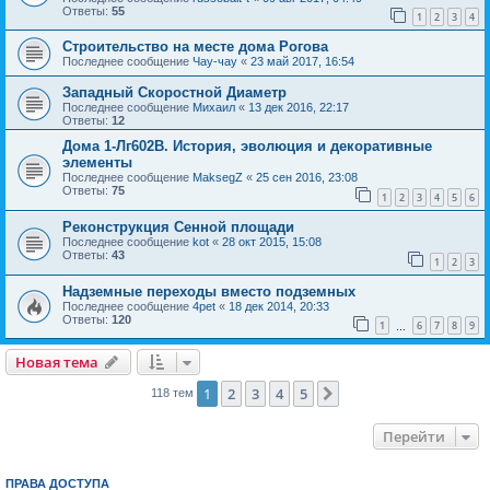
Ответы:
55
1
2
3
4
Строительство на месте дома Рогова
Последнее сообщение
Чау-чау
«
23 май 2017, 16:54
Западный Скоростной Диаметр
Последнее сообщение
Михаил
«
13 дек 2016, 22:17
Ответы:
12
Дома 1-Лг602В. История, эволюция и декоративные
элементы
Последнее сообщение
MaksegZ
«
25 сен 2016, 23:08
Ответы:
75
1
2
3
4
5
6
Реконструкция Сенной площади
Последнее сообщение
kot
«
28 окт 2015, 15:08
Ответы:
43
1
2
3
Надземные переходы вместо подземных
Последнее сообщение
4pet
«
18 дек 2014, 20:33
Ответы:
120
1
6
7
8
9
…
Новая тема
1
2
3
4
5
След.
118 тем
Перейти
ПРАВА ДОСТУПА