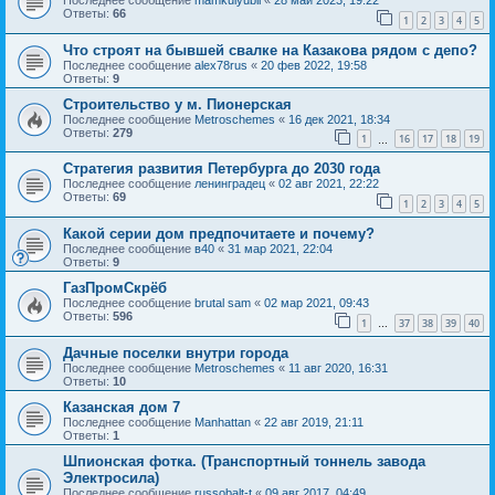
Последнее сообщение
mamkulyubil
«
28 май 2023, 19:22
Ответы:
66
1
2
3
4
5
Что строят на бывшей свалке на Казакова рядом с депо?
Последнее сообщение
alex78rus
«
20 фев 2022, 19:58
Ответы:
9
Строительство у м. Пионерская
Последнее сообщение
Metroschemes
«
16 дек 2021, 18:34
Ответы:
279
1
16
17
18
19
…
Стратегия развития Петербурга до 2030 года
Последнее сообщение
ленинградец
«
02 авг 2021, 22:22
Ответы:
69
1
2
3
4
5
Какой серии дом предпочитаете и почему?
Последнее сообщение
в40
«
31 мар 2021, 22:04
Ответы:
9
ГазПромСкрёб
Последнее сообщение
brutal sam
«
02 мар 2021, 09:43
Ответы:
596
1
37
38
39
40
…
Дачные поселки внутри города
Последнее сообщение
Metroschemes
«
11 авг 2020, 16:31
Ответы:
10
Казанская дом 7
Последнее сообщение
Manhattan
«
22 авг 2019, 21:11
Ответы:
1
Шпионская фотка. (Транспортный тоннель завода
Электросила)
Последнее сообщение
russobalt-t
«
09 авг 2017, 04:49