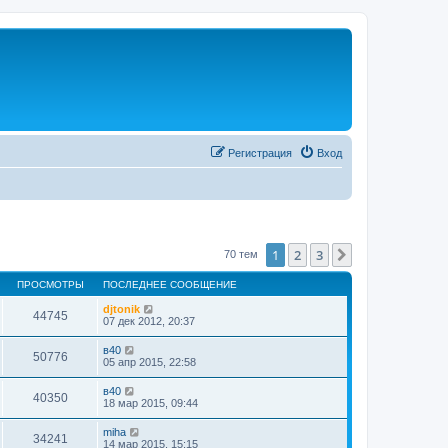
Регистрация
Вход
1
2
3
След.
70 тем
ПРОСМОТРЫ
ПОСЛЕДНЕЕ СООБЩЕНИЕ
djtonik
44745
07 дек 2012, 20:37
в40
50776
05 апр 2015, 22:58
в40
40350
18 мар 2015, 09:44
miha
34241
14 мар 2015, 15:15