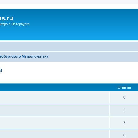
s.ru
етро в Петербурге
тербургского Метрополитена
а
ОТВЕТЫ
0
1
2
0