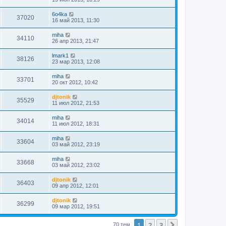
6o4ka
37020
16 май 2013, 11:30
miha
34110
26 апр 2013, 21:47
lmark1
38126
23 мар 2013, 12:08
miha
33701
20 окт 2012, 10:42
djtonik
35529
11 июл 2012, 21:53
miha
34014
11 июл 2012, 18:31
miha
33604
03 май 2012, 23:19
miha
33668
03 май 2012, 23:02
djtonik
36403
09 апр 2012, 12:01
djtonik
36299
09 мар 2012, 19:51
1
2
3
След.
70 тем