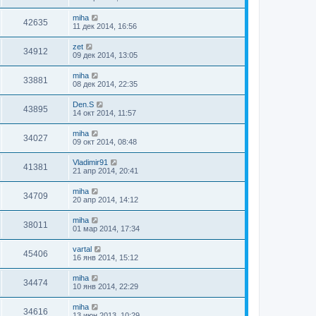
miha
42635
11 дек 2014, 16:56
zet
34912
09 дек 2014, 13:05
miha
33881
08 дек 2014, 22:35
Den.S
43895
14 окт 2014, 11:57
miha
34027
09 окт 2014, 08:48
Vladimir91
41381
21 апр 2014, 20:41
miha
34709
20 апр 2014, 14:12
miha
38011
01 мар 2014, 17:34
vartal
45406
16 янв 2014, 15:12
miha
34474
10 янв 2014, 22:29
miha
34616
13 июн 2013, 10:29