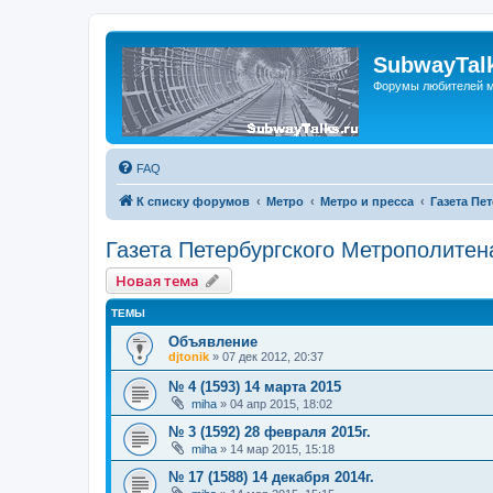
SubwayTalk
Форумы любителей м
FAQ
К списку форумов
Метро
Метро и пресса
Газета Пе
Газета Петербургского Метрополитен
Новая тема
ТЕМЫ
Объявление
djtonik
»
07 дек 2012, 20:37
№ 4 (1593) 14 марта 2015
miha
»
04 апр 2015, 18:02
№ 3 (1592) 28 февраля 2015г.
miha
»
14 мар 2015, 15:18
№ 17 (1588) 14 декабря 2014г.