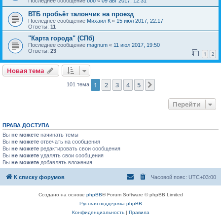
Последнее сообщение
ooo
«
09 авг 2017, 12:31
ВТБ пробьёт талончик на проезд
Последнее сообщение
Михаил К
«
15 июл 2017, 22:17
Ответы:
11
"Карта города" (СПб)
Последнее сообщение
magnum
«
11 июл 2017, 19:50
Ответы:
23
1
2
Новая тема
1
2
3
4
5
След.
101 тема
Перейти
ПРАВА ДОСТУПА
Вы
не можете
начинать темы
Вы
не можете
отвечать на сообщения
Вы
не можете
редактировать свои сообщения
Вы
не можете
удалять свои сообщения
Вы
не можете
добавлять вложения
К списку форумов
Часовой пояс:
UTC+03:00
Создано на основе
phpBB
® Forum Software © phpBB Limited
Русская поддержка phpBB
Конфиденциальность
|
Правила