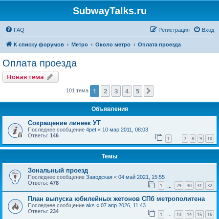
SubwayTalks.ru
FAQ
Регистрация
Вход
К списку форумов
Метро
Около метро
Оплата проезда
Оплата проезда
Новая тема
1
2
3
4
5
След.
101 тема
Объявления
Сокращение линеек УТ
Последнее сообщение
4pet
«
10 мар 2011, 08:03
Ответы:
146
1
7
8
9
10
…
Темы
Зональный проезд
Последнее сообщение
Заводская
«
04 май 2021, 15:55
Ответы:
478
1
29
30
31
32
…
План выпуска юбилейных жетонов СПб метрополитена
Последнее сообщение
aks
«
07 апр 2026, 11:43
Ответы:
234
1
13
14
15
16
…