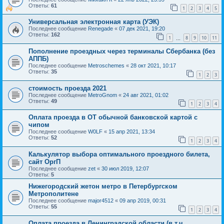
Ответы:
61
1
2
3
4
5
Универсальная электронная карта (УЭК)
Последнее сообщение
Renegade
«
07 дек 2021, 19:20
Ответы:
162
1
8
9
10
11
…
Пополнение проездных через терминалы Сбербанка (без
АППБ)
Последнее сообщение
Metroschemes
«
28 окт 2021, 10:17
Ответы:
35
1
2
3
стоимость проезда 2021
Последнее сообщение
MetroGnom
«
24 авг 2021, 01:02
Ответы:
49
1
2
3
4
Оплата проезда в ОТ обычной банковской картой с
чипом
Последнее сообщение
W0LF
«
15 апр 2021, 13:34
Ответы:
52
1
2
3
4
Калькулятор выбора оптимального проездного билета,
сайт ОргП
Последнее сообщение
zet
«
30 июл 2019, 12:07
Ответы:
5
Нижегородский жетон метро в Петербургском
Метрополитене
Последнее сообщение
major4512
«
09 апр 2019, 00:31
Ответы:
55
1
2
3
4
Оплата проезда в Ленинградской области (в т.ч.