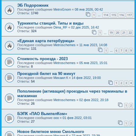
ЭБ Подорожник
Последнее сообщение
MetroGnom
«
08 янв 2026, 00:42
Ответы:
1740
1
114
115
116
117
…
Турникеты станций. Типы и виды
Последнее сообщение
Dima_RF
«
02 дек 2025, 16:42
Ответы:
324
1
19
20
21
22
…
«Единая карта петербуржца»
Последнее сообщение
Metroschemes
«
11 янв 2023, 14:08
Ответы:
131
1
6
7
8
9
…
Стоимость проезда - 2023
Последнее сообщение
Metroschemes
«
05 янв 2023, 15:01
Ответы:
8
Проездной билет на 90 минут
Последнее сообщение
Михаил К
«
14 фев 2022, 19:00
Ответы:
54
1
2
3
4
Пополнение (активация) проездных через терминалы в
магазинах
Последнее сообщение
Metroschemes
«
02 фев 2022, 20:18
Ответы:
26
1
2
БЭПК «ПАО ВымпелКом»
Последнее сообщение
ooo
«
01 фев 2022, 03:01
Ответы:
27
1
2
Новое билетное меню Смольного
Последнее сообщение
Михаил К
«
22 янв 2022, 23:39