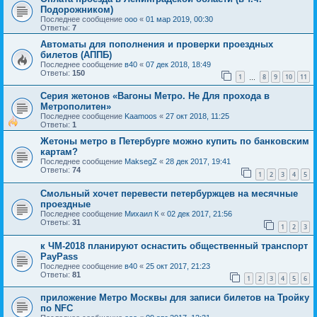
Подорожником)
Последнее сообщение
ooo
«
01 мар 2019, 00:30
Ответы:
7
Автоматы для пополнения и проверки проездных
билетов (АППБ)
Последнее сообщение
в40
«
07 дек 2018, 18:49
Ответы:
150
1
8
9
10
11
…
Серия жетонов «Вагоны Метро. Не Для прохода в
Метрополитен»
Последнее сообщение
Kaamoos
«
27 окт 2018, 11:25
Ответы:
1
Жетоны метро в Петербурге можно купить по банковским
картам?
Последнее сообщение
MaksegZ
«
28 дек 2017, 19:41
Ответы:
74
1
2
3
4
5
Смольный хочет перевести петербуржцев на месячные
проездные
Последнее сообщение
Михаил К
«
02 дек 2017, 21:56
Ответы:
31
1
2
3
к ЧМ-2018 планируют оснастить общественный транспорт
PayPass
Последнее сообщение
в40
«
25 окт 2017, 21:23
Ответы:
81
1
2
3
4
5
6
приложение Метро Москвы для записи билетов на Тройку
по NFC