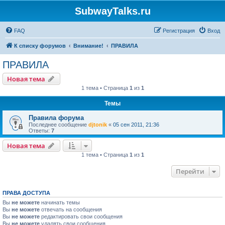
SubwayTalks.ru
FAQ
Регистрация
Вход
К списку форумов
Внимание!
ПРАВИЛА
ПРАВИЛА
Новая тема
1 тема • Страница
1
из
1
Темы
Правила форума
Последнее сообщение
djtonik
«
05 сен 2011, 21:36
Ответы:
7
Новая тема
1 тема • Страница
1
из
1
Перейти
ПРАВА ДОСТУПА
Вы
не можете
начинать темы
Вы
не можете
отвечать на сообщения
Вы
не можете
редактировать свои сообщения
Вы
не можете
удалять свои сообщения