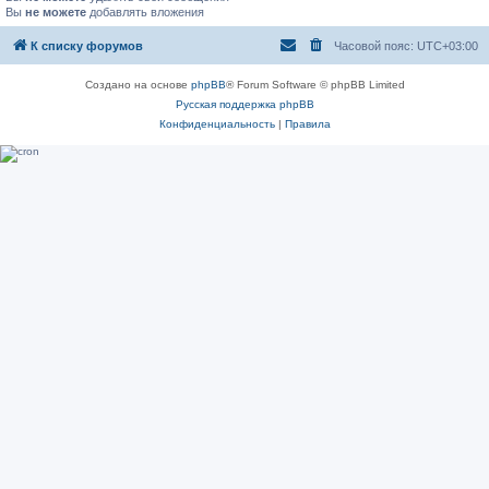
Вы
не можете
добавлять вложения
К списку форумов
Часовой пояс:
UTC+03:00
Создано на основе
phpBB
® Forum Software © phpBB Limited
Русская поддержка phpBB
Конфиденциальность
|
Правила