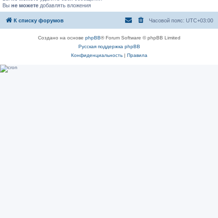
Вы
не можете
добавлять вложения
К списку форумов
Часовой пояс:
UTC+03:00
Создано на основе
phpBB
® Forum Software © phpBB Limited
Русская поддержка phpBB
Конфиденциальность
|
Правила