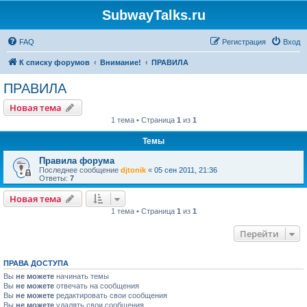
SubwayTalks.ru
FAQ
Регистрация
Вход
К списку форумов
Внимание!
ПРАВИЛА
ПРАВИЛА
Новая тема
1 тема • Страница
1
из
1
Темы
Правила форума
Последнее сообщение
djtonik
«
05 сен 2011, 21:36
Ответы:
7
Новая тема
1 тема • Страница
1
из
1
Перейти
ПРАВА ДОСТУПА
Вы
не можете
начинать темы
Вы
не можете
отвечать на сообщения
Вы
не можете
редактировать свои сообщения
Вы
не можете
удалять свои сообщения