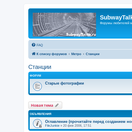
SubwayTalk
Форумы любителей м
FAQ
К списку форумов
Метро
Станции
Станции
ФОРУМ
Старые фотографии
Новая тема
ОБЪЯВЛЕНИЯ
Оглавление (прочитайте перед созданием но
FileJunkie
»
20 фев 2006, 17:51