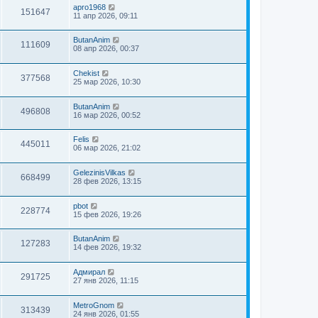
apro1968
151647
11 апр 2026, 09:11
ButanAnim
111609
08 апр 2026, 00:37
Chekist
377568
25 мар 2026, 10:30
ButanAnim
496808
16 мар 2026, 00:52
Felis
445011
06 мар 2026, 21:02
GelezinisVilkas
668499
28 фев 2026, 13:15
pbot
228774
15 фев 2026, 19:26
ButanAnim
127283
14 фев 2026, 19:32
Адмирал
291725
27 янв 2026, 11:15
MetroGnom
313439
24 янв 2026, 01:55