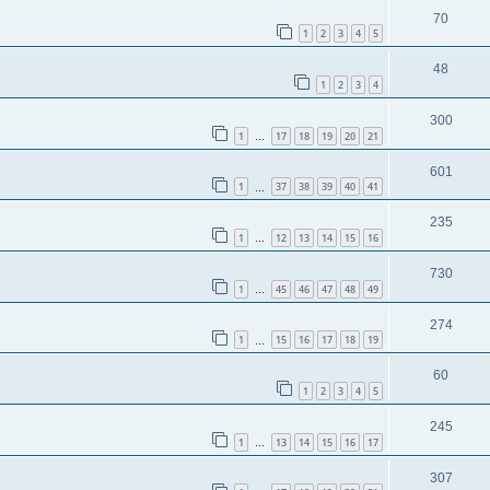
70
1
2
3
4
5
48
1
2
3
4
300
1
17
18
19
20
21
…
601
1
37
38
39
40
41
…
235
1
12
13
14
15
16
…
730
1
45
46
47
48
49
…
274
1
15
16
17
18
19
…
60
1
2
3
4
5
245
1
13
14
15
16
17
…
307