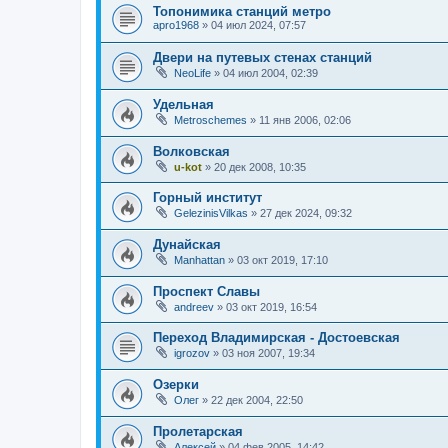
Топонимика станций метро
apro1968
»
04 июл 2024, 07:57
Двери на путевых стенах станций
NeoLife
»
04 июл 2004, 02:39
Удельная
Metroschemes
»
11 янв 2006, 02:06
Волковская
u-kot
»
20 дек 2008, 10:35
Горный институт
GelezinisVilkas
»
27 дек 2024, 09:32
Дунайская
Manhattan
»
03 окт 2019, 17:10
Проспект Славы
andreev
»
03 окт 2019, 16:54
Переход Владимирская - Достоевская
igrozov
»
03 ноя 2007, 19:34
Озерки
Олег
»
22 дек 2004, 22:50
Пролетарская
Алексей
»
04 фев 2005, 14:42