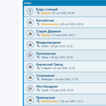
ТЕМЫ
Коды станций
djtonik
»
27 окт 2006, 06:48
Балтийская
Administrator
»
03 сен 2005, 02:26
Старая Деревня
djtonik
»
17 мар 2006, 08:27
Международная
Urban
»
28 дек 2012, 11:32
Путиловская
Yanus
»
26 дек 2025, 19:32
Кировский Завод
Старый
»
14 янв 2005, 11:43
Спортивная
Hellsinger
»
04 фев 2005, 17:36
Юго-Западная
Cypok
»
26 дек 2025, 22:53
Приморская
Administrator
»
05 сен 2005, 14:21